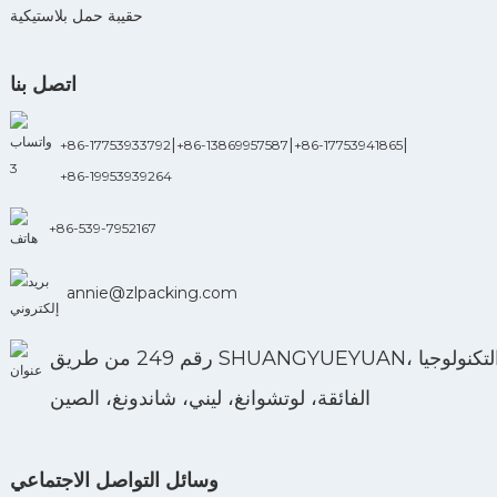
حقيبة حمل بلاستيكية
اتصل بنا
|
|
|
+86-17753933792
+86-13869957587
+86-17753941865
+86-19953939264
+86-539-7952167
annie@zlpacking.com
رقم 249 من طريق SHUANGYUEYUAN، منطقة التكنولوجيا
الفائقة، لوتشوانغ، ليني، شاندونغ، الصين
وسائل التواصل الاجتماعي