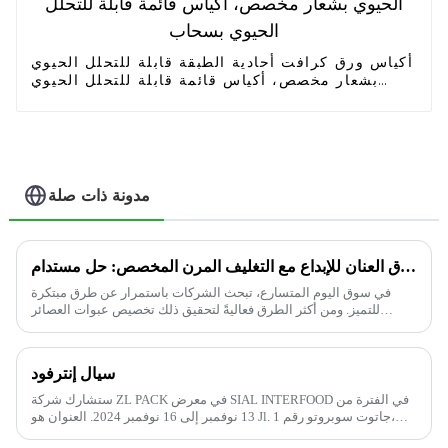
أكياس ورق كرافت أحادية الطبقة قابلة للتحلل الحيوي
بشعار مخصص، أكياس قائمة قابلة للتحلل الحيوي
بسحاب
مدونة ذات صلة
إطلاق العنان للإبداع مع التغليف المرن المخصص: حل مستدام
في سوق اليوم المتسارع، تبحث الشركات باستمرار عن طرق مبتكرة
للتميز. ومن أكثر الطرق فعاليةً لتحقيق ذلك تخصيص عبوات العصائر
الإبداعية...
سيال إنترفود
ستشارك شركة ZL PACK في معرض SIAL INTERFOOD في الفترة من
13 نوفمبر إلى 16 نوفمبر 2024. العنوان هو Jl. جاتوت سوبروتو رقم 1،
RT.1/RW.3، جيلورا، منطقة تاناه أبانغ، مدينة جاكرتا الوسطى، منطقة