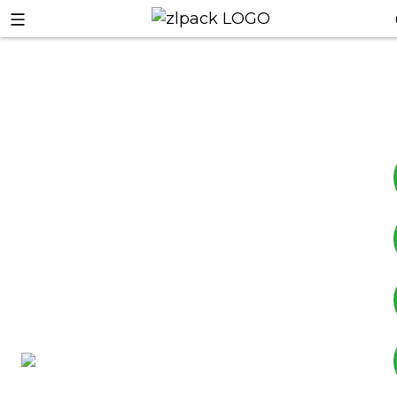
+8617753933792
+8619953939264