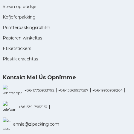
Stean op pûdsje
Kofjeferpakking
Printferpakkingsrolfilm
Papieren winkeltas
Etiketstickers
Plestik draachtas
Kontakt Mei Ús Opnimme
|
|
|
+86-17753933792
+86-13869957587
+86-19953939264
|
+86-539-7952167
annie@zlpacking.com