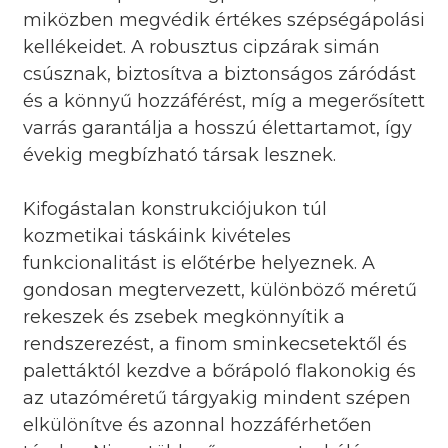
miközben megvédik értékes szépségápolási
kellékeidet. A robusztus cipzárak simán
csúsznak, biztosítva a biztonságos záródást
és a könnyű hozzáférést, míg a megerősített
varrás garantálja a hosszú élettartamot, így
évekig megbízható társak lesznek.
Kifogástalan konstrukciójukon túl
kozmetikai táskáink kivételes
funkcionalitást is előtérbe helyeznek. A
gondosan megtervezett, különböző méretű
rekeszek és zsebek megkönnyítik a
rendszerezést, a finom sminkecsetektől és
palettáktól kezdve a bőrápoló flakonokig és
az utazóméretű tárgyakig mindent szépen
elkülönítve és azonnal hozzáférhetően