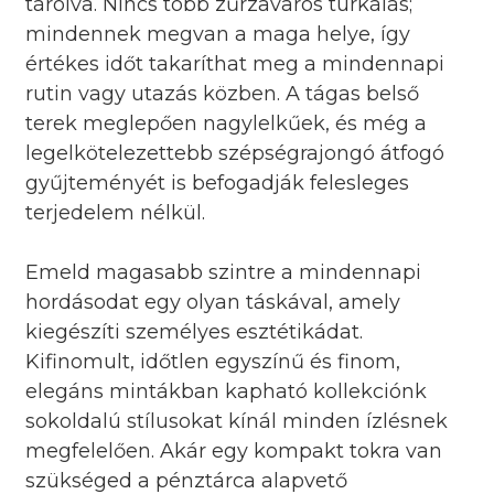
tárolva. Nincs több zűrzavaros turkálás;
mindennek megvan a maga helye, így
értékes időt takaríthat meg a mindennapi
rutin vagy utazás közben. A tágas belső
terek meglepően nagylelkűek, és még a
legelkötelezettebb szépségrajongó átfogó
gyűjteményét is befogadják felesleges
terjedelem nélkül.
Emeld magasabb szintre a mindennapi
hordásodat egy olyan táskával, amely
kiegészíti személyes esztétikádat.
Kifinomult, időtlen egyszínű és finom,
elegáns mintákban kapható kollekciónk
sokoldalú stílusokat kínál minden ízlésnek
megfelelően. Akár egy kompakt tokra van
szükséged a pénztárca alapvető