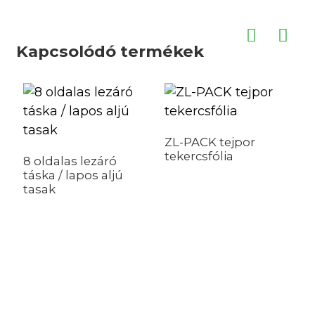
Kapcsolódó termékek
ZL-PACK tejpor
tekercsfólia
8 oldalas lezáró
táska / lapos aljú
tasak
G
ú
z
c
m