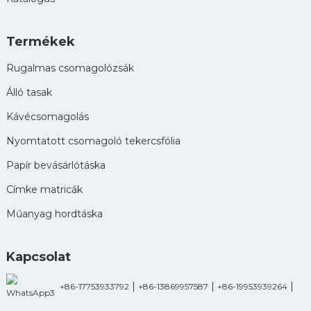
Termékek
Rugalmas csomagolózsák
Álló tasak
Kávécsomagolás
Nyomtatott csomagoló tekercsfólia
Papír bevásárlótáska
Címke matricák
Műanyag hordtáska
Kapcsolat
|
|
|
+86-17753933792
+86-13869957587
+86-19953939264