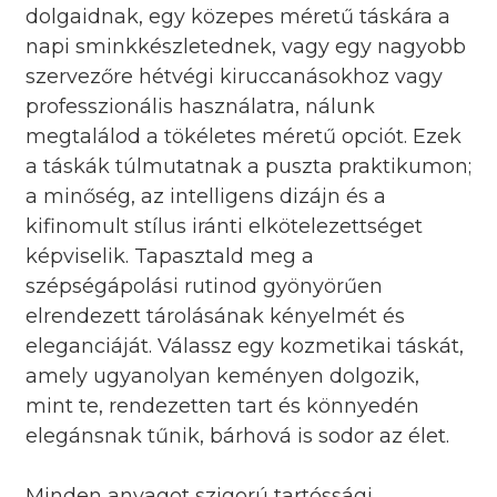
dolgaidnak, egy közepes méretű táskára a
napi sminkkészletednek, vagy egy nagyobb
szervezőre hétvégi kiruccanásokhoz vagy
professzionális használatra, nálunk
megtalálod a tökéletes méretű opciót. Ezek
a táskák túlmutatnak a puszta praktikumon;
a minőség, az intelligens dizájn és a
kifinomult stílus iránti elkötelezettséget
képviselik. Tapasztald meg a
szépségápolási rutinod gyönyörűen
elrendezett tárolásának kényelmét és
eleganciáját. Válassz egy kozmetikai táskát,
amely ugyanolyan keményen dolgozik,
mint te, rendezetten tart és könnyedén
elegánsnak tűnik, bárhová is sodor az élet.
Minden anyagot szigorú tartóssági