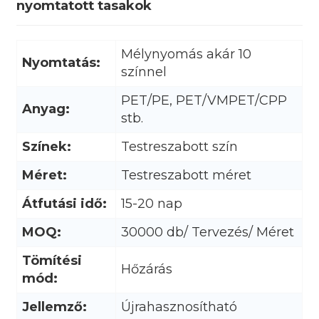
nyomtatott tasakok
Mélynyomás akár 10
Nyomtatás:
színnel
PET/PE, PET/VMPET/CPP
Anyag:
stb.
Színek:
Testreszabott szín
Méret:
Testreszabott méret
Átfutási idő:
15-20 nap
MOQ:
30000 db/ Tervezés/ Méret
.
Tömítési
Hőzárás
mód:
Jellemző:
Újrahasznosítható