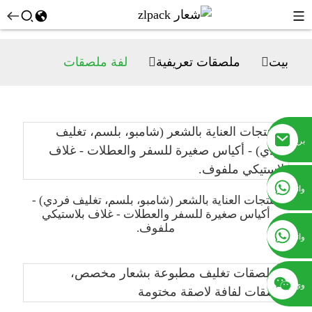
بيت
ملصقات تعريفية
لفة ملصقات
بريد
إلكتروني
+8617753933792
واتساب
منتجات العناية بالشعر (شامبو، بلسم، تغليف فردي) -
أكياس صغيرة للسفر والعطلات - غلاف بلاستيكي
ملفوف.
+8619953939264
واتساب
وي