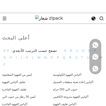
ese
أعلى البحث
F
E
D
C
B
A
تصفح حسب الترتيب الأبجدي:
0-9
e
G
H
I
J
K
L
M
N
O
P
Q
R
S
T
U
V
W
Z
أكياس القهوة الكولومبية
كيس من القهوة المطحونة
أكياس إعادة تعبئة منظفات الغسيل
تغليف أكياس القهوة
حبوب البن 250 جرام
تغليف القهوة الفاخرة
أكياس القهوة منزوعة الكافيين
كيس 50 رطل من حبوب البن
أكياس تغليف القهوة
أكياس القهوة الفاخرة