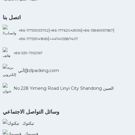
اتصل بنا
|
|
|
+86-17753933792
+86-17762045936
+86-13869957587
|
+86-17753941865
+447405587407
+86-539-7952167
آني@zlpacking.com
No.228 Yimeng Road Linyi City Shandong الصين
وسائل التواصل الاجتماعي
تيكتوك
فيسبوك