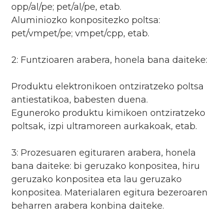
opp/al/pe; pet/al/pe, etab.
Aluminiozko konpositezko poltsa:
pet/vmpet/pe; vmpet/cpp, etab.
2: Funtzioaren arabera, honela bana daiteke:
Produktu elektronikoen ontziratzeko poltsa
antiestatikoa, babesten duena.
Eguneroko produktu kimikoen ontziratzeko
poltsak, izpi ultramoreen aurkakoak, etab.
3: Prozesuaren egituraren arabera, honela
bana daiteke: bi geruzako konpositea, hiru
geruzako konpositea eta lau geruzako
konpositea. Materialaren egitura bezeroaren
beharren arabera konbina daiteke.