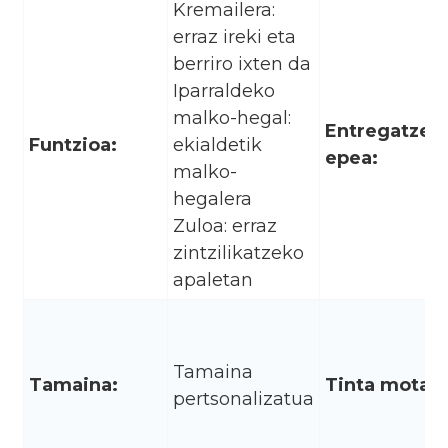
Kremailera:
erraz ireki eta
berriro ixten da
Iparraldeko
malko-hegal:
Entregatzek
Funtzioa:
ekialdetik
epea:
malko-
hegalera
Zuloa: erraz
zintzilikatzeko
apaletan
Tamaina
Tamaina:
Tinta mota:
pertsonalizatua