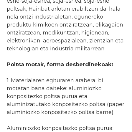
esne-soja-esnea, soja-esnea, soja-esne
poltsak; Hainbat arlotan erabiltzen da, hala
nola ontzi industrialetan, eguneroko
produktu kimikoen ontziratzean, elikagaien
ontziratzean, medikuntzan, higienean,
elektronikan, aeroespazialean, zientzian eta
teknologian eta industria militarrean;
Poltsa motak, forma desberdinekoak:
1: Materialaren egituraren arabera, bi
motatan bana daiteke: aluminiozko
konpositezko poltsa purua eta
aluminizatutako konpositezko poltsa (paper
aluminiozko konpositezko poltsa barne)
Aluminiozko konpositezko poltsa purua: