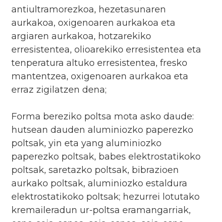
antiultramorezkoa, hezetasunaren
aurkakoa, oxigenoaren aurkakoa eta
argiaren aurkakoa, hotzarekiko
erresistentea, olioarekiko erresistentea eta
tenperatura altuko erresistentea, fresko
mantentzea, oxigenoaren aurkakoa eta
erraz zigilatzen dena;
Forma bereziko poltsa mota asko daude:
hutsean dauden aluminiozko paperezko
poltsak, yin eta yang aluminiozko
paperezko poltsak, babes elektrostatikoko
poltsak, saretazko poltsak, bibrazioen
aurkako poltsak, aluminiozko estaldura
elektrostatikoko poltsak; hezurrei lotutako
kremaileradun ur-poltsa eramangarriak,