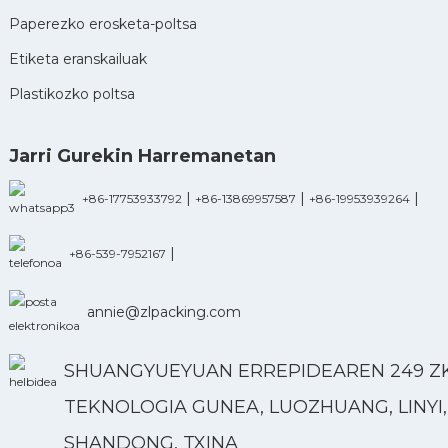
Paperezko erosketa-poltsa
Etiketa eranskailuak
Plastikozko poltsa
Jarri Gurekin Harremanetan
|
|
|
+86-17753933792
+86-13869957587
+86-19953939264
|
+86-539-7952167
annie@zlpacking.com
SHUANGYUEYUAN ERREPIDEAREN 249 ZK.
TEKNOLOGIA GUNEA, LUOZHUANG, LINYI,
SHANDONG, TXINA