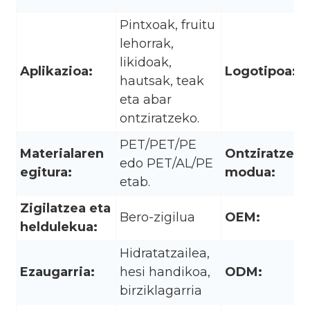
Pintxoak, fruitu
lehorrak,
likidoak,
Aplikazioa:
Logotipoa:
hautsak, teak
eta abar
ontziratzeko.
PET/PET/PE
Materialaren
Ontziratzek
edo PET/AL/PE
egitura:
modua:
etab.
Zigilatzea eta
Bero-zigilua
OEM:
heldulekua:
Hidratatzailea,
Ezaugarria:
hesi handikoa,
ODM:
birziklagarria