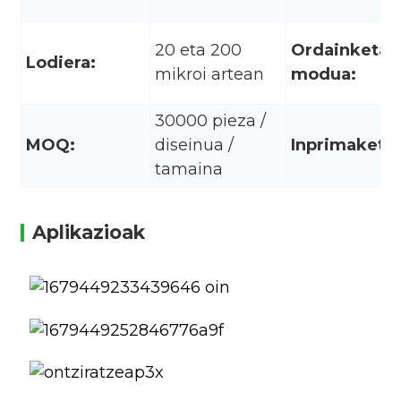
20 eta 200
Ordainketa
Lodiera:
mikroi artean
modua:
30000 pieza /
MOQ:
diseinua /
Inprimaketa:
tamaina
Aplikazioak