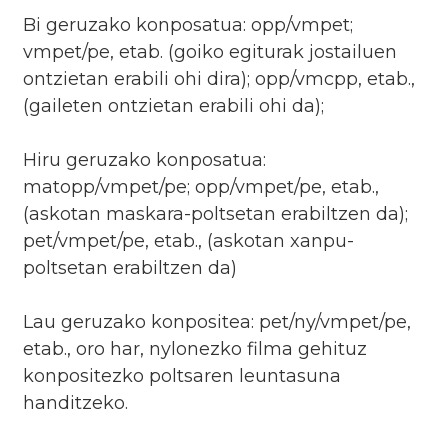
Bi geruzako konposatua: opp/vmpet;
vmpet/pe, etab. (goiko egiturak jostailuen
ontzietan erabili ohi dira); opp/vmcpp, etab.,
(gaileten ontzietan erabili ohi da);
Hiru geruzako konposatua:
matopp/vmpet/pe; opp/vmpet/pe, etab.,
(askotan maskara-poltsetan erabiltzen da);
pet/vmpet/pe, etab., (askotan xanpu-
poltsetan erabiltzen da)
Lau geruzako konpositea: pet/ny/vmpet/pe,
etab., oro har, nylonezko filma gehituz
konpositezko poltsaren leuntasuna
handitzeko.