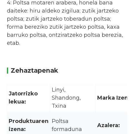
4: Poltsa motaren arabera, honela bana
daiteke: hiru aldeko zigilua; zutik jartzeko
poltsa; zutik jartzeko toberadun poltsa;
forma bereziko zutik jartzeko poltsa, kaxa
barruko poltsa, ontziratzeko poltsa berezia,
etab.
Zehaztapenak
Linyi,
Jatorrizko
Shandong,
Marka Izena:
lekua:
Txina
Produktuaren
Poltsa
Azalera:
izena:
formaduna