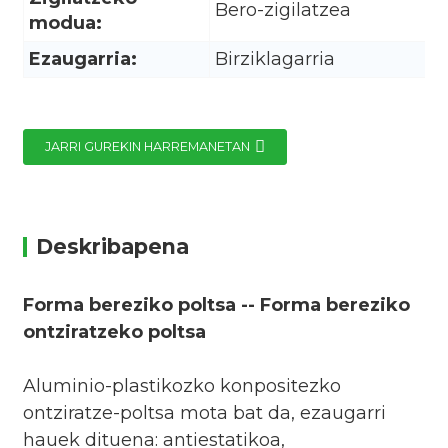
Bero-zigilatzea
modua:
Ezaugarria:
Birziklagarria
JARRI GUREKIN HARREMANETAN
Deskribapena
Forma bereziko poltsa -- Forma bereziko
ontziratzeko poltsa
Aluminio-plastikozko konpositezko
ontziratze-poltsa mota bat da, ezaugarri
hauek dituena: antiestatikoa,