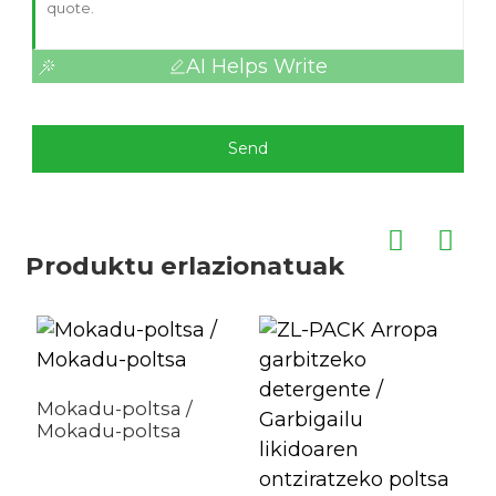
AI Helps Write
Send
Produktu erlazionatuak
Mokadu-poltsa /
Mokadu-poltsa