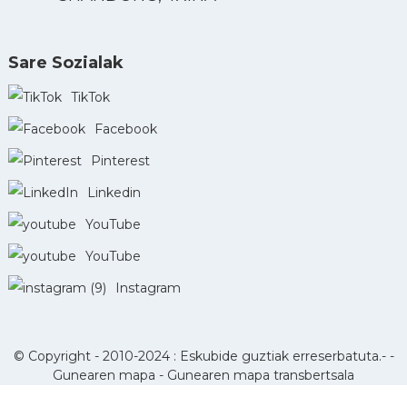
Sare Sozialak
TikTok
Facebook
Pinterest
Linkedin
YouTube
YouTube
Instagram
© Copyright - 2010-2024 : Eskubide guztiak erreserbatuta.- -
Gunearen mapa
-
Gunearen mapa transbertsala