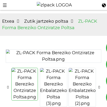
Etxea
Zutik jartzeko poltsa
ZL-PACK
Forma Bereziko Ontziratze Poltsa
+8617753933792
+8619953939264