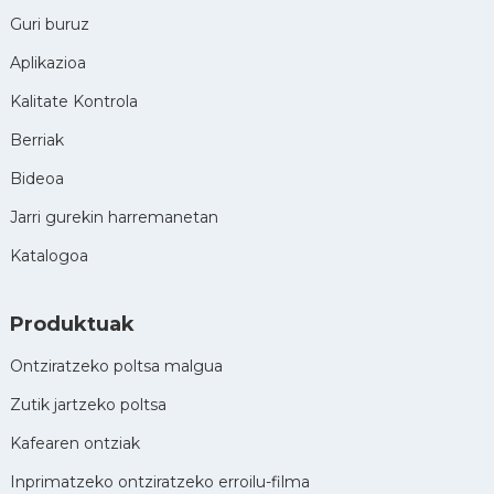
Guri buruz
Aplikazioa
Kalitate Kontrola
Berriak
Bideoa
Jarri gurekin harremanetan
Katalogoa
Produktuak
Ontziratzeko poltsa malgua
Zutik jartzeko poltsa
Kafearen ontziak
Inprimatzeko ontziratzeko erroilu-filma