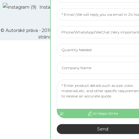
Instagram
© Autorské práva - 2010 – 2024: Všetky práva vyhradené. -
Mapa
stránok
-
Mapa_stránok_trans
AI Helps Write
Send