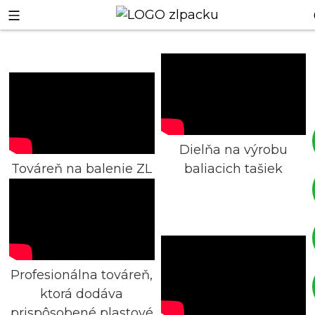
Dielňa na výrobu
Továreň na balenie ZL
baliacich tašiek
+8617753933792
+8619953939264
Profesionálna továreň,
ktorá dodáva
prispôsobené plastové