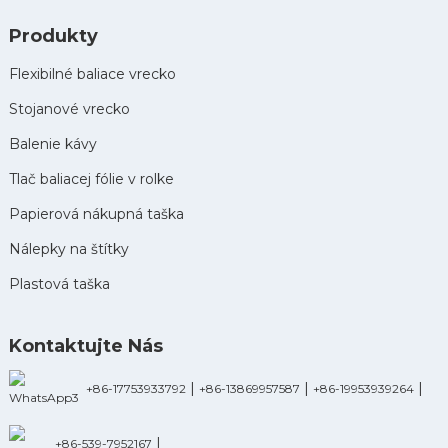
Produkty
Flexibilné baliace vrecko
Stojanové vrecko
Balenie kávy
Tlač baliacej fólie v rolke
Papierová nákupná taška
Nálepky na štítky
Plastová taška
Kontaktujte Nás
|
|
|
+86-17753933792
+86-13869957587
+86-19953939264
|
+86-539-7952167