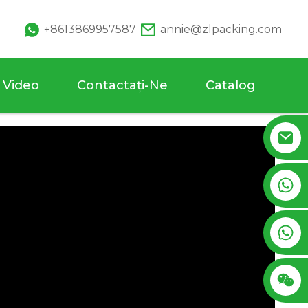
+8613869957587
annie@zlpacking.com
Video
Contactaţi-Ne
Catalog
+8617753933792
+8619953939264