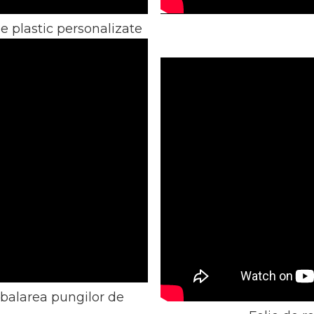
e plastic personalizate
balarea pungilor de