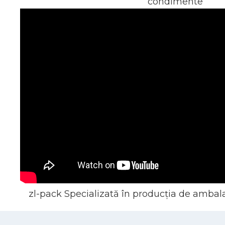
condimente
zl-pack Specializată în producția de ambalaj