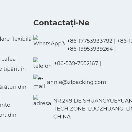
Contactaţi-Ne
re flexibilă
+86-17753933792
|
+86-
+86-19953939264
|
 cafea
+86-539-7952167
|
tipărit în
annie@zlpacking.com
rături din
NR.249 DE SHUANGYUEYUAN
ante
TECH ZONE, LUOZHUANG, LI
rt din
CHINA