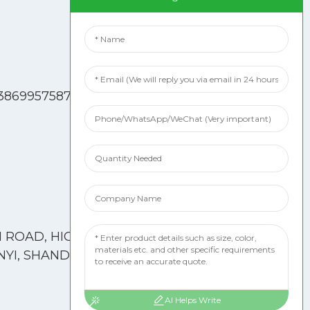
Rețele Sociale
TikTok
13869957587
|
Facebook
Pinterest
Linkedin
YouTube
YouTube
Instagram
 ROAD, HIGH-
NYI, SHANDONG,
AI Helps Write