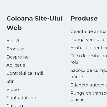
Coloana Site-Ului
Produse
Web
Geantă de ambala
Pungă verticală
Acasă
Ambalaje pentru
Produse
Film de ambalare 
Despre noi
rolă
Aplicație
Sacoșă de cumpă
Controlul calității
hârtie
Ştiri
Etichete autocol
Video
Pungă de transpo
Contactaţi-ne
plastic
Catalog