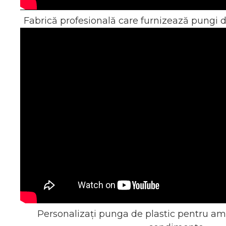
Fabrică profesională care furnizează pungi d
Personalizați punga de plastic pentru am