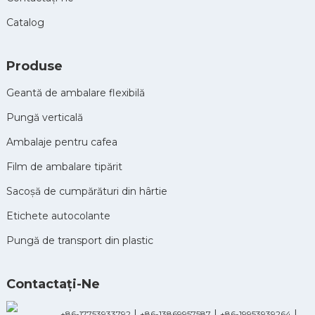
Catalog
Produse
Geantă de ambalare flexibilă
Pungă verticală
Ambalaje pentru cafea
Film de ambalare tipărit
Sacoșă de cumpărături din hârtie
Etichete autocolante
Pungă de transport din plastic
Contactaţi-Ne
|
|
|
+86-17753933792
+86-13869957587
+86-19953939264