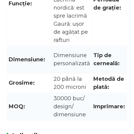
Funcţie:
de
nordică: est
de graţie:
p
spre lacrimă
sa
Gaură: ușor
de agățat pe
rafturi
C
Dimensiune
Tip de
Dimensiune:
ec
personalizată
cerneală:
a
20 până la
Metodă de
T/
Grosime:
200 microni
plată:
Un
30000 buc/
MOQ:
design/
Imprimare:
I
dimensiune