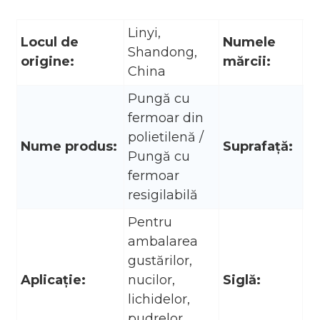
Linyi,
Locul de
Numele
Shandong,
P
origine:
mărcii:
China
Pungă cu
fermoar din
polietilenă /
Nume produs:
Suprafaţă:
Lu
Pungă cu
fermoar
resigilabilă
Pentru
ambalarea
gustărilor,
Aplicație:
nucilor,
Siglă:
Lo
lichidelor,
pudrelor,