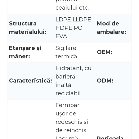
ceaiului etc.
LDPE LLDPE
Structura
Mod de
HDPE PO
Cu
materialului:
ambalare:
EVA
Etanșare și
Sigilare
OEM:
A
mâner:
termică
Hidratant, cu
barieră
Caracteristică:
ODM:
A
înaltă,
reciclabil
Fermoar:
ușor de
redeschis și
5-
de reînchis
co
Lacrimă
Perioada