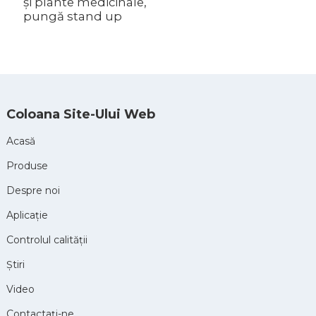
și plante medicinale,
c
pungă stand up
Coloana Site-Ului Web
Acasă
Produse
Despre noi
Aplicație
Controlul calității
Ştiri
Video
Contactaţi-ne