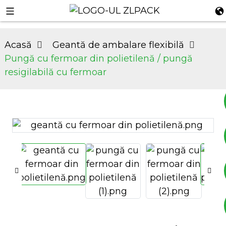
Acasă
Geantă de ambalare flexibilă
Pungă cu fermoar din polietilenă / pungă
resigilabilă cu fermoar
+8617753933792
+8619953939264