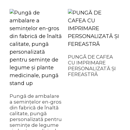
PUNGĂ DE CAFEA
CU IMPRIMARE
PERSONALIZATĂ ȘI
FEREASTRĂ
F
f
Pungă de ambalare
a
a semințelor en-gros
d
din fabrică de înaltă
p
calitate, pungă
a
personalizată pentru
b
semințe de legume
s