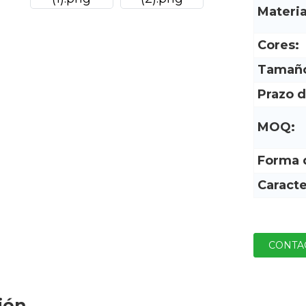
Materia
Cores:
Tamañ
Prazo d
MOQ:
Forma 
Caracte
CONTA
ión