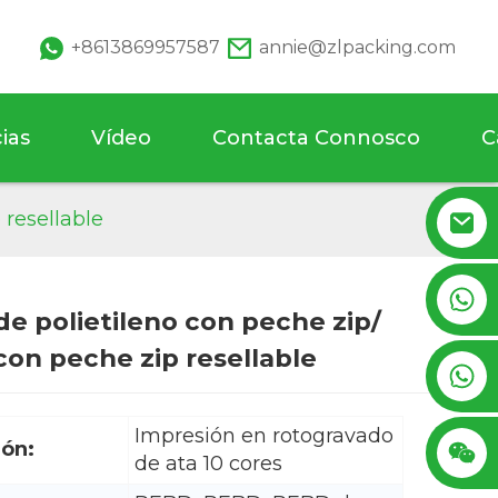
+8613869957587
annie@zlpacking.com
ias
Vídeo
Contacta Connosco
C
 resellable
+8617753933792
de polietileno con peche zip/
Loading...
Loading...
con peche zip resellable
+8619953939264
Impresión en rotogravado
ión:
de ata 10 cores