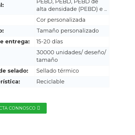
PEBD, PEBD, PEBD de
l:
alta densidade (PEBD) e ...
Cor personalizada
o:
Tamaño personalizado
e entrega:
15-20 días
30000 unidades/ deseño/
tamaño
de selado:
Sellado térmico
rística:
Reciclable
CTA CONNOSCO