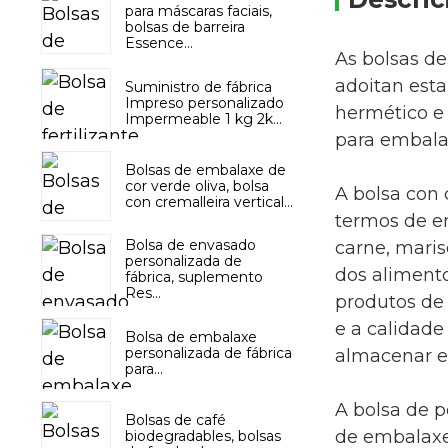
para máscaras faciais,
bolsas de barreira
Essence...
As bolsas de
adoitan esta
Suministro de fábrica
Impreso personalizado
hermético e 
Impermeable 1 kg 2k...
para embalar
Bolsas de embalaxe de
cor verde oliva, bolsa
A bolsa con 
con cremalleira vertical...
termos de e
Bolsa de envasado
carne, maris
personalizada de
dos aliment
fábrica, suplemento
Res...
produtos de 
e a calidade
Bolsa de embalaxe
personalizada de fábrica
almacenar e 
para...
A bolsa de p
Bolsas de café
de embalaxe 
biodegradables, bolsas