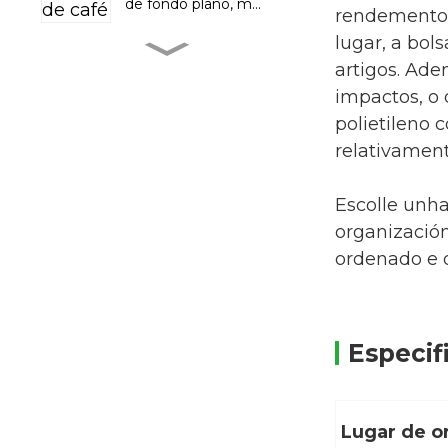
de fondo plano, m...
rendemento 
lugar, a bol
Produtos para o
coidado do cabelo con
artigos. Ade
champú e
acondicionador
impactos, o 
individualmente...
polietileno 
Suministro de fábrica
relativament
de ketchup, envasado
de rolos de película...
Escolle unha
Bolsa de embalaxe para
organización
almacenamento de
grans, cereais,
ordenado e o
humidade I...
Bolsa de embalaxe de
carne seca impresa
personalizada con
selado...
Especif
Lugar de or