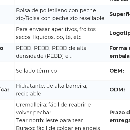
Bolsa de polietileno con peche
Superfi
zip/Bolsa con peche zip resellable
Para envasar aperitivos, froitos
Logoti
secos, líquidos, po, té, etc.
do
PEBD, PEBD, PEBD de alta
Forma 
densidade (PEBD) e ...
embala
Sellado térmico
OEM:
Hidratante, de alta barreira,
ica:
ODM:
reciclable
Cremalleira: fácil de reabrir e
volver pechar
Prazo 
Tear north: leste para tear
entreg
Buraco: fácil de colgar en andeis