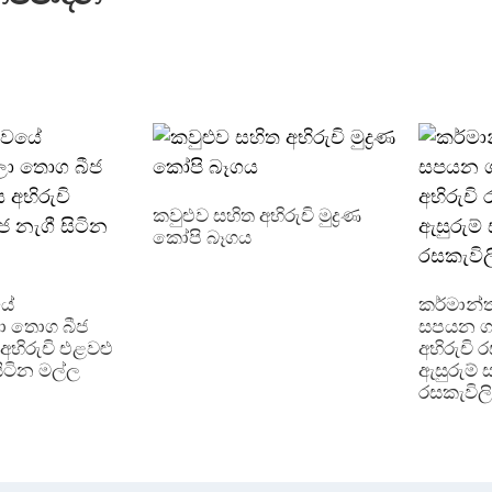
කවුළුව සහිත අභිරුචි මුද්‍රණ
කෝපි බෑගය
යේ
කර්මාන්
ා තොග බීජ
සපයන ගැම
අභිරුචි එළවළු
අභිරුචි 
සිටින මල්ල
ඇසුරුම් ස
රසකැවිල