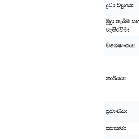
ද්‍රව්‍ය ව්‍යුහය:
මුද්‍රා තැබීම ස
හැසිරවීම:
විශේෂාංගය:
කාර්යය:
ප්‍රමාණය:
ඝනකම: