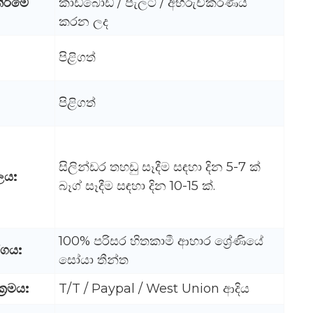
ිරීමේ
කාඩ්බෝඩ් / පැලට් / අභිරුචිකරණය
කරන ලද
පිළිගත්
පිළිගත්
සිලින්ඩර තහඩු සෑදීම සඳහා දින 5-7 ක්
ලය:
බෑග් සෑදීම සඳහා දින 10-15 ක්.
100% පරිසර හිතකාමී ආහාර ශ්‍රේණියේ
්ගය:
සෝයා තීන්ත
්‍රමය:
T/T / Paypal / West Union ආදිය