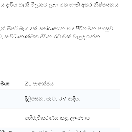
 දැරිය හැකි මිලකට ලබා ගත හැකි අතර නිෂ්පාදනය
ලීන් සිපර් බෑගයක් තෝරාගෙන එය පිරිනමන පහසුව
ට, සංවිධානාත්මක ජීවන රටාවක් වැළඳ ගන්න.
ාමය:
ZL පැකේජය
දිලිසෙන, මැට්, UV ආදිය.
අභිරුචිකරණය කළ ලාංඡනය