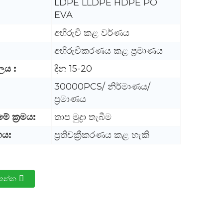
LDPE LLDPE HDPE PO
EVA
අභිරුචි කළ වර්ණය
අභිරුචිකරණය කළ ප්‍රමාණය
ලය :
දින 15-20
30000PCS/ නිර්මාණය/
ප්‍රමාණය
බීමේ ක්‍රමය:
තාප මුද්‍රා තැබීම
ගය:
ප්‍රතිචක්‍රීකරණය කළ හැකි
තන්න