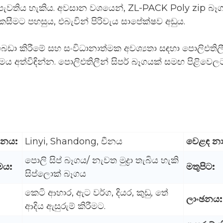
වතිය හැකිය. අවසාන වශයෙන්, ZL-PACK Poly zip බෑගය
කසීමට පහසුය, එබැවින් පිරිවැය සාපේක්ෂව අඩුය.
බඩා කිරීමේ සහ සංවිධානාත්මක අවශ්‍යතා සඳහා පොලිඑති
 අත්විඳින්න. පොලිඑතිලීන් සිපර් බෑගයක් සමඟ පිළිවෙල
ානය:
Linyi, Shandong, චීනය
වෙළඳ න
පොලි සිප් බෑගය/ නැවත මුද්‍රා තැබිය හැකි
මය:
මතුපිට:
සිප්ලොක් බෑගය
කෙටි ආහාර, ඇට වර්ග, දියර, කුඩු, තේ
ලාංඡනය:
ආදිය ඇසුරුම් කිරීමට.