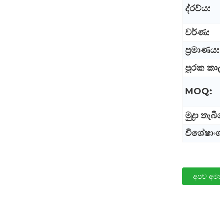
ද්රව්ය:
වර්ණ:
ප්‍රමාණය:
පූරක කා
MOQ:
මුද්‍රා තැ
විශේෂාං
අපව අම