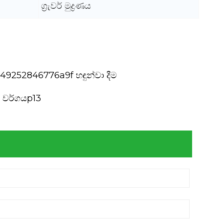
ග්‍රැවර් මුද්‍රණය