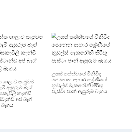
මුද්‍
රෝල්
උසස් තත්ත්වයේ විනිවිද
පෙනෙන ආහාර ශ්‍රේණියේ
ත ශාලාව සෘජුවම
නූඩ්ල්ස් මැකරෝනි තිරිඟු
ි ඇසුරුම් බෑග්
පැස්ටා පාන් ඇසුරුම් බෑගය
රසකැවිලි කැන්ඩි
්ටෑන්ඩ් අප් බෑග්
ි බෑගය