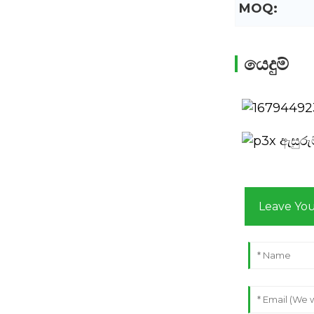
MOQ:
යෙදුම්
Leave Yo