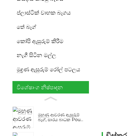
ප්ලාස්ටික් වාහක බෑගය
තේ බෑග්
කෝපි ඇසුරුම් කිරීම
නැගී සිටින මල්ල
මුද්‍රණ ඇසුරුම් රෝල් පටලය
විශේෂාංග නිෂ්පාදන
මුහුණු ආවරණ ඇසුරුම්
බෑග්, සාරය බාධක Pou...
විස්තර