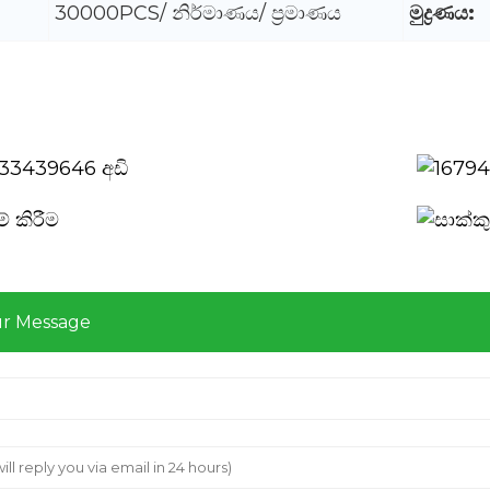
30000PCS/ නිර්මාණය/ ප්‍රමාණය
මුද්‍රණය:
ur Message