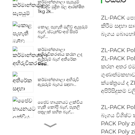
කර්මාන්තශාලා සැපයුම්
අභිරුචි මුද්‍රිත ජල ආරක්ෂිත
1kg 2k...
ZL-PACK පොලි 
කිරීම සඳහා සා
කොළ පැහැති ඔලිව් ඇසුරුම්
බෑග්, ස්ටෑන්ඩ්-අප් සිපර්
බෑගය බොහෝ වි
බෑග්...
කර්මාන්තශාලා
ZL-PACK Poly
අභිරුචිකරණය කරන ලද
ZL-PACK Poly
ඇසුරුම් බෑග් අතිරේක
Res...
කරන අතර එමඟ
ගුණාත්මකභාවය
කර්මාන්තශාලා අභිරුචි
ක්ෂේත්‍රයේ ද 
ඇසුරුම් බෑගය සඳහා...
අපිරිසිදුකම්
ජෛව හායනයට ලක්විය
ZL-PACK Poly
හැකි කෝපි බෑග්, පැතලි
පතුලක් සහිත බෑග්,...
බෑගය විශිෂ්ට 
PACK Poly zi
ෂැම්පු කන්ඩිෂනර් කෙස්
PACK Poly zi
ආරක්ෂණ නිෂ්පාදන තනි...