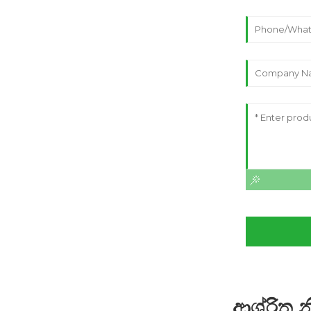
ආශ්රිත න