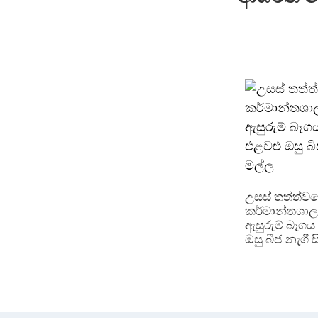
උසස් තත්ත්ව
කර්මාන්තශාල
ඇසුරුම් බෑගය 
ඔසු බීජ නැගී 