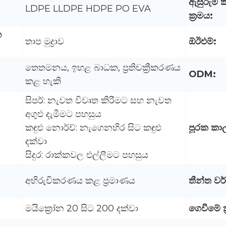
ඇසුරුම් ක
LDPE LLDPE HDPE PO EVA
ක්‍රමය:
හ
තාප මුද්‍රාව
ඕඊඑම්:
තෙතමනය, ඉහළ බාධක, ප්‍රතිචක්‍රීකරණය
ODM:
කළ හැකි
සිපර්: නැවත විවෘත කිරීමට සහ නැවත
අගුළු දැමීමට පහසුය
කඳුළු නොර්ච්: නැගෙනහිර සිට කඳුළු
පූරක කා
දක්වා
සිදුර: රාක්කවල එල්ලීමට පහසුය
අභිරුචිකරණය කළ ප්‍රමාණය
තීන්ත වර
මයික්‍රෝන 20 සිට 200 දක්වා
ගෙවීමේ ක