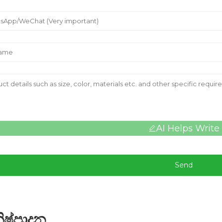
AI Helps Write
Send
ිෂ්පාදන