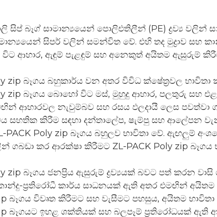
සිප් බෑග් සාමාන්‍යයෙන් පොලිඑතිලීන් (PE) ද්‍රව්‍ය වලින්
මාන්‍යයෙන් සිපර් වලින් සමන්විත වේ. එහි තද මුද්‍රාව සහ
ට ආහාර, ඇඳුම් පැළඳුම් සහ අනෙකුත් අයිතම ඇසුරුම් කිරී
 zip බෑගය බහුකාර්ය වන අතර විවිධ ක්ෂේත්‍රවල භාවිතා
 zip බෑගය බොහෝ විට මස්, මුහුදු ආහාර, පලතුරු සහ එළ
ින් ආහාරවල නැවුම්බව සහ රසය ඵලදායී ලෙස පවත්වා ගත
 සහතික කිරීම සඳහා දන්තාලේප, ෂැම්පු සහ ආලේපන වැනි 
ZL-PACK Poly zip බෑගය බහුලව භාවිතා වේ. ඇඟලුම් අංශයේ, 
 වලින් ගබඩා කර ආරක්ෂා කිරීමට ZL-PACK Poly zip බෑගය 
 zip බෑගය ජනප්‍රිය ඇසුරුම් ද්‍රව්‍යයක් බවට පත් කරන 
කාන්දු-ප්‍රතිරෝධී කාර්ය සාධනයක් ඇති අතර එමඟින් අයිතම 
p බෑගය විවෘත කිරීමට සහ වැසීමට පහසුය, අයිතම භාවිතා
p බෑගයට ඉහළ ශක්තියක් සහ බලපෑම් ප්‍රතිරෝධයක් ඇති අ