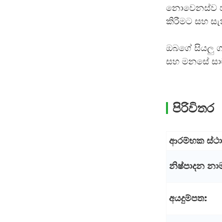
නොවෙනස්ව පැ
කිරීමට සහ සැ
කර්මාන්තශාලා සැපයුම්
කෙචප් ඇසුරුම් රෝල් ෆිල්ම්
සැච්...
ඔබගේ සියලු ග
සහ මනසේ සාමය
ධාන්‍ය ගබඩා ඇසුරුම් බෑගය
ධාන්‍ය තෙතමනය I...
පිරිවිතර
අභිරුචි මුද්‍රිත හරක් මස් ජර්කි
ඇසුරුම් බෑග් රීසාලා...
ආරම්භක ස්ථ
නිෂ්පාදන නා
අයදුම්පත: