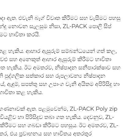
 සාදා ඇත. එවැනි බෑග් විවෘත කිරීමට සහ වැසීමට පහසු
 කාන්දු නොවන සැලසුම නිසා, ZL-PACK පොලි සිප්
මට භාවිතා කරයි.
 කළ හැකිය. ආහාර ඇසුරුම් සම්බන්ධයෙන් ගත් කල,
වළු සහ අනෙකුත් ආහාර ඇසුරුම් කිරීමට භාවිතා
 හැකිය. ඊට අමතරව, නිෂ්පාදන සනීපාරක්ෂාව සහ
පුද්ගලික සත්කාර සහ රූපලාවන්‍ය නිෂ්පාදන
ඇඳුම්, සපත්තු සහ උපාංග වැනි අයිතම අපිරිසිදු හා
භාවිතා කළ හැකිය.
වාසි ගණනාවක් ඇත. පළමුවෙන්ම, ZL-PACK Poly zip
වියළිව හා පිරිසිදුව තබා ගත හැකිය. දෙවනුව, ZL-
 කිරීමට සහ ගබඩා කිරීමට පහසුය. ඊට අමතරව, ZL-
තර, එය ප්‍රවාහනය සහ භාවිතය අතරතුර