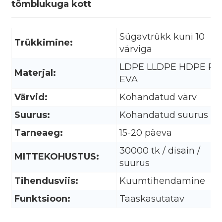
tõmblukuga kott
Sügavtrükk kuni 10
Trükkimine:
värviga
LDPE LLDPE HDPE PO
Materjal:
EVA
Värvid:
Kohandatud värv
Suurus:
Kohandatud suurus
Tarneaeg:
15-20 päeva
30000 tk / disain /
MITTEKOHUSTUS:
suurus
.
Tihendusviis:
Kuumtihendamine
Funktsioon:
Taaskasutatav