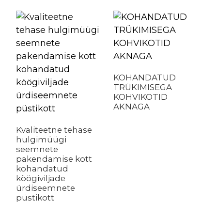
KOHANDATUD
TRÜKIMISEGA
KOHVIKOTID
AKNAGA
Kvaliteetne tehase
hulgimüügi
T
seemnete
k
pakendamise kott
p
kohandatud
k
köögiviljade
m
ürdiseemnete
k
püstikott
p
k