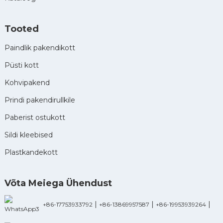
Tooted
Paindlik pakendikott
Püsti kott
Kohvipakend
Prindi pakendirullkile
Paberist ostukott
Sildi kleebised
Plastkandekott
Võta Meiega Ühendust
|
|
|
+86-17753933792
+86-13869957587
+86-19953939264