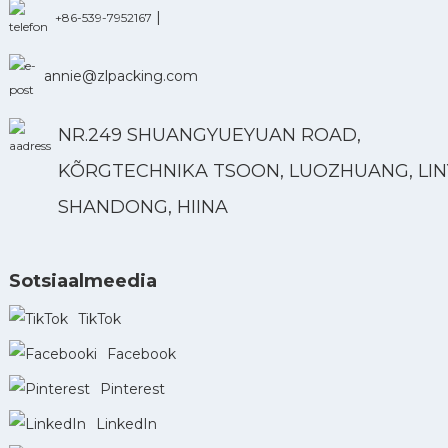
|
+86-539-7952167
annie@zlpacking.com
NR.249 SHUANGYUEYUAN ROAD,
KÕRGTECHNIKA TSOON, LUOZHUANG, LINY
SHANDONG, HIINA
Sotsiaalmeedia
TikTok
Facebook
Pinterest
LinkedIn