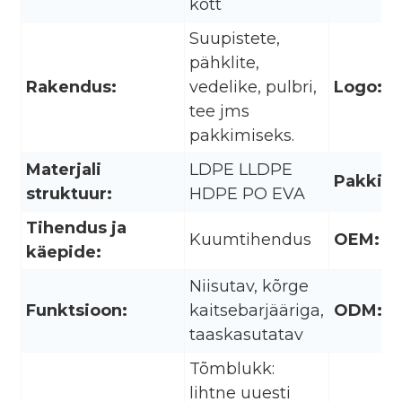
kott
Suupistete,
pähklite,
Rakendus:
vedelike, pulbri,
Logo:
tee jms
pakkimiseks.
Materjali
LDPE LLDPE
Pakkimi
struktuur:
HDPE PO EVA
Tihendus ja
Kuumtihendus
OEM:
käepide:
Niisutav, kõrge
Funktsioon:
kaitsebarjääriga,
ODM:
taaskasutatav
Tõmblukk:
lihtne uuesti