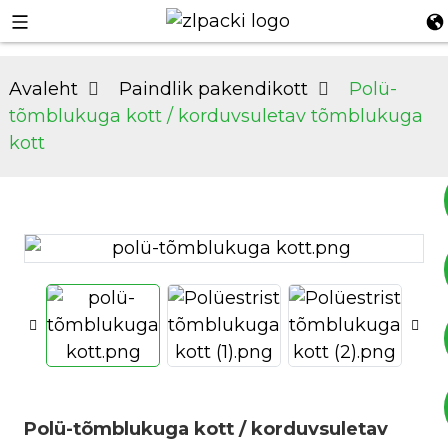
Avaleht
Paindlik pakendikott
Polü-
tõmblukuga kott / korduvsuletav tõmblukuga
kott
+8617753933792
+8619953939264
Polü-tõmblukuga kott / korduvsuletav