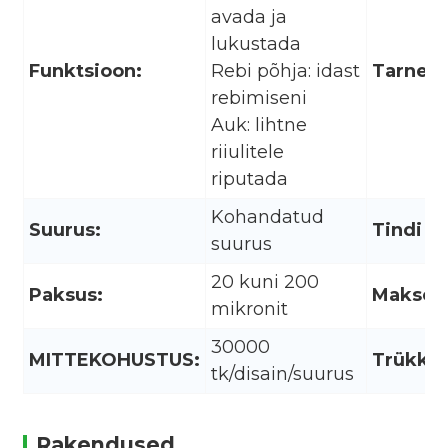
avada ja
lukustada
Funktsioon:
Rebi põhja: idast
Tarnea
rebimiseni
Auk: lihtne
riiulitele
riputada
Kohandatud
Suurus:
Tindi t
suurus
20 kuni 200
Paksus:
Maksevi
mikronit
30000
MITTEKOHUSTUS:
Trükkim
tk/disain/suurus
Rakendused