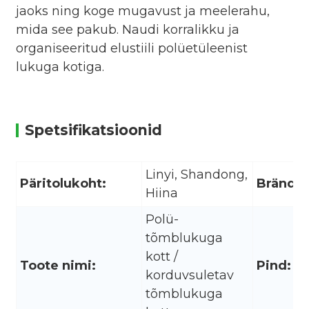
jaoks ning koge mugavust ja meelerahu,
mida see pakub. Naudi korralikku ja
organiseeritud elustiili polüetüleenist
lukuga kotiga.
Spetsifikatsioonid
Linyi, Shandong,
Päritolukoht:
Brändi 
Hiina
Polü-
tõmblukuga
kott /
Toote nimi:
Pind:
korduvsuletav
tõmblukuga