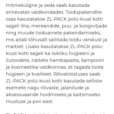
mitmekülgne ja seda saab kasutada
erinevates valdkondades. Toidupakendite
osas kasutatakse ZL-PACK polü-kiust kotti
sageli liha, mereandide, puu- ja köögiviljade
ning muude toiduainete pakendamiseks,
mis aitab tõhusalt säilitada toidu värskust ja
maitset. Lisaks kasutatakse ZL-PACK polü-
kiust kotti sageli ka isikliku hügieeni ja
ilutoodete, näiteks hambapasta, šampooni
ja kosmeetika valdkonnas, et tagada toote
hügieen ja kvaliteet. Rõivatööstuses saab
ZL-PACK polü-kiust kotti kasutada selliste
esemete nagu rõivaste, jalanõude ja
aksessuaaride hoidmiseks ja kaitsmiseks
mustuse ja pori eest.