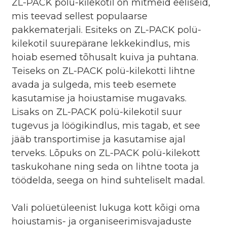
ZL-PACK polü-kilekotil on mitmeid eeliseid,
mis teevad sellest populaarse
pakkematerjali. Esiteks on ZL-PACK polü-
kilekotil suurepärane lekkekindlus, mis
hoiab esemed tõhusalt kuiva ja puhtana.
Teiseks on ZL-PACK polü-kilekotti lihtne
avada ja sulgeda, mis teeb esemete
kasutamise ja hoiustamise mugavaks.
Lisaks on ZL-PACK polü-kilekotil suur
tugevus ja löögikindlus, mis tagab, et see
jääb transportimise ja kasutamise ajal
terveks. Lõpuks on ZL-PACK polü-kilekott
taskukohane ning seda on lihtne toota ja
töödelda, seega on hind suhteliselt madal.
Vali polüetüleenist lukuga kott kõigi oma
hoiustamis- ja organiseerimisvajaduste