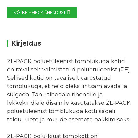
VÕTKE MEIEGA ÜHENDUST
Kirjeldus
ZL-PACK polüetüleenist tõmblukuga kotid
on tavaliselt valmistatud polüetüleenist (PE).
Sellised kotid on tavaliselt varustatud
tõmblukuga, et neid oleks lihtsam avada ja
sulgeda. Tänu tihedale tihendile ja
lekkekindlale disainile kasutatakse ZL-PACK
polüetüleenist tõmblukuga kotti sageli
toidu, riiete ja muude esemete pakkimiseks.
ZL-PACK polü-kiust tõmbkott on