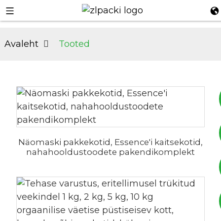
Avaleht
Tooted
+8617753933792
Näomaski pakkekotid, Essence'i kaitsekotid,
nahahooldustoodete pakendikomplekt
+8619953939264