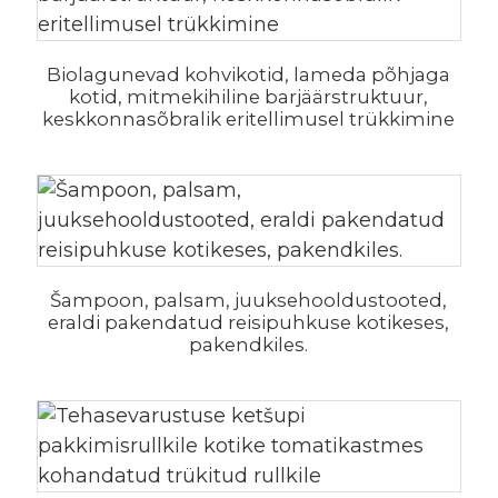
Biolagunevad kohvikotid, lameda põhjaga
kotid, mitmekihiline barjäärstruktuur,
keskkonnasõbralik eritellimusel trükkimine
Šampoon, palsam, juuksehooldustooted,
eraldi pakendatud reisipuhkuse kotikeses,
pakendkiles.