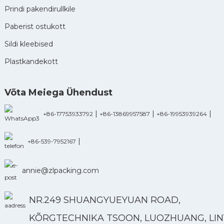
Prindi pakendirullkile
Paberist ostukott
Sildi kleebised
Plastkandekott
Võta Meiega Ühendust
|
|
|
+86-17753933792
+86-13869957587
+86-19953939264
|
+86-539-7952167
annie@zlpacking.com
NR.249 SHUANGYUEYUAN ROAD,
KÕRGTECHNIKA TSOON, LUOZHUANG, LINY