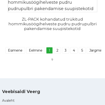
ZL-PACK kohandatud trükitud
hommikusöögihelveste pudru pudrupulbri
pakendamise suupistekotid
Esimene
Eelmine
1
2
3
4
5
Järgmine
9
Veebisaidi Veerg
Avaleht