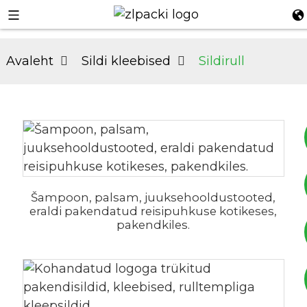
Avaleht
Sildi kleebised
Sildirull
+8617753933792
Šampoon, palsam, juuksehooldustooted,
eraldi pakendatud reisipuhkuse kotikeses,
pakendkiles.
+8619953939264