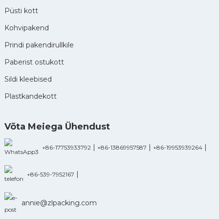
Püsti kott
Kohvipakend
Prindi pakendirullkile
Paberist ostukott
Sildi kleebised
Plastkandekott
Võta Meiega Ühendust
|
|
|
+86-17753933792
+86-13869957587
+86-19953939264
|
+86-539-7952167
annie@zlpacking.com