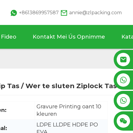
+8613869957587
annie@zlpacking.com
Fideo
Kontakt Mei Ús Opnimme
Kat
+8617753933792
ip Tas / Wer te sluten Ziplock Tas
Loading...
Loading...
+8619953939264
Gravure Printing oant 10
en:
kleuren
LDPE LLDPE HDPE PO
al:
EVA