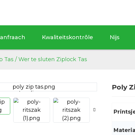
anfraach
Kwaliteitskontrôle
Nijs
p Tas / Wer te sluten Ziplock Tas
Poly Z
Loading...
Loading...
Printsj
Materia