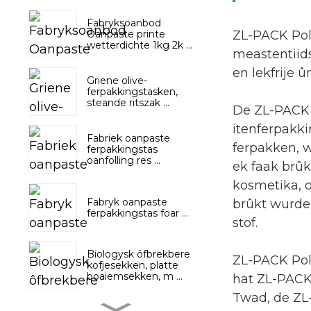
Fabryksoanbod
Oanpaste printe
ZL-PACK Pol
wetterdichte 1kg 2k ...
meastentiids
en lekfrije 
Griene olive-
ferpakkingstasken,
steande ritszak ...
De ZL-PACK P
itenferpakki
Fabriek oanpaste
ferpakken, w
ferpakkingstas
oanfolling res ...
ek faak brûk
kosmetika, o
Fabryk oanpaste
brûkt wurde 
ferpakkingstas foar ...
stof.
Biologysk ôfbrekbere
ZL-PACK Poly
kofjesekken, platte
boaiemsekken, m ...
hat ZL-PACK 
Twad, de ZL-