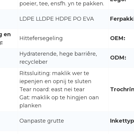
poeier, tee, ensfh. yn te pakken.
LDPE LLDPE HDPE PO EVA
Ferpakk
g en
Hittefersegeling
OEM:
:
Hydraterende, hege barriêre,
ODM:
recycleber
Ritssluiting: maklik wer te
iepenjen en opnij te sluten
Tear noard: east nei tear
Trochrin
Gat: maklik op te hingjen oan
planken
Oanpaste grutte
Inkettyp