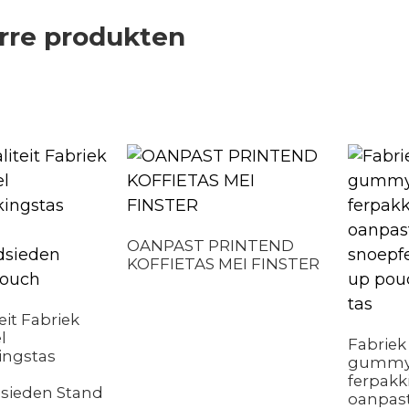
rre produkten
OANPAST PRINTEND
KOFFIETAS MEI FINSTER
eit Fabriek
l
Fabriek 
ingstas
gumm
ferpakk
dsieden Stand
oanpast