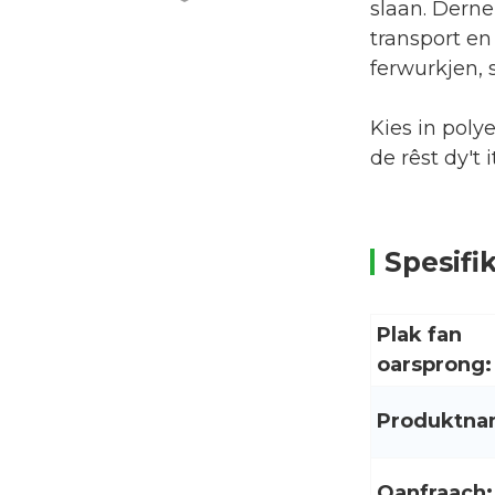
Shampoo conditioner
slaan. Derne
hierfersoargingsprodukten
transport en
yndividueel ...
ferwurkjen, 
Fabryksfoarsjenning
Ketchup-ferpakking
Kies in poly
Rolfilm Sach ...
de rêst dy't 
Nôt opslach ferpakking
tas granen focht I ...
Spesifi
Oanpaste printe beef
jerky ferpakkingstas
opnij te sluten ...
Plak fan
oarsprong:
Produktn
Oanfraach: