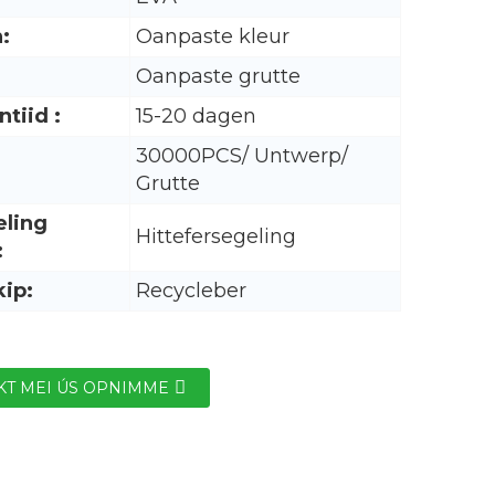
:
Oanpaste kleur
Oanpaste grutte
ntiid :
15-20 dagen
30000PCS/ Untwerp/
Grutte
eling
Hittefersegeling
:
ip:
Recycleber
KT MEI ÚS OPNIMME