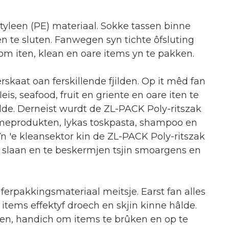
yleen (PE) materiaal. Sokke tassen binne
n te sluten. Fanwegen syn tichte ôfsluting
om iten, klean en oare items yn te pakken.
rskaat oan ferskillende fjilden. Op it mêd fan
s, seafood, fruit en griente en oare iten te
âlde. Derneist wurdt de ZL-PACK Poly-ritszak
ntmeprodukten, lykas toskpasta, shampoo en
n 'e kleansektor kin de ZL-PACK Poly-ritszak
e slaan en te beskermjen tsjin smoargens en
 ferpakkingsmateriaal meitsje. Earst fan alles
 items effektyf droech en skjin kinne hâlde.
ten, handich om items te brûken en op te