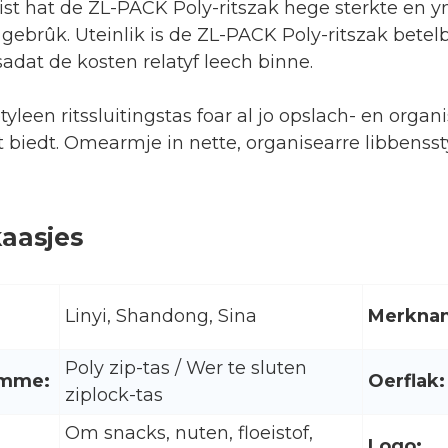
ist hat de ZL-PACK Poly-ritszak hege sterkte en ynf
 gebrûk. Uteinlik is de ZL-PACK Poly-ritszak betel
sadat de kosten relatyf leech binne.
etyleen ritssluitingstas foar al jo opslach- en org
it biedt. Omearmje in nette, organisearre libbenssty
kaasjes
Linyi, Shandong, Sina
Merkna
Poly zip-tas / Wer te sluten
amme:
Oerflak:
ziplock-tas
Om snacks, nuten, floeistof,
Logo: