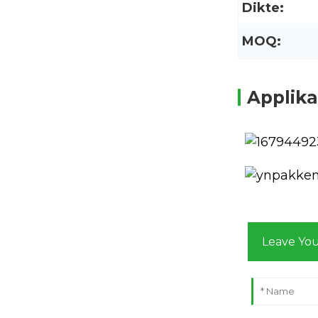
Dikte:
MOQ:
Applika
Leave Yo