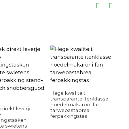
Pri
fer
Hege kwaliteit
transparante itenklasse
noedelmakaroni fan
direkt leverje
tarwepastabrea
y
ferpakkingstas
ingstasken
e swietens