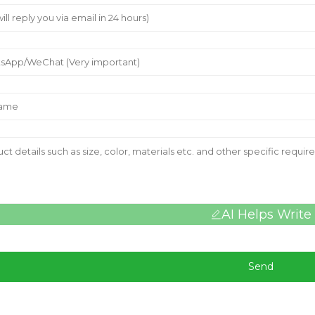
AI Helps Write
Send