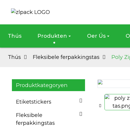
Thús
Produkten
Oer Ús
O
Thús
Fleksibele ferpakkingstas
Poly Zi
Produktkategoryen
Loading...
Loading...
Etiketstickers
Fleksibele
ferpakkingstas