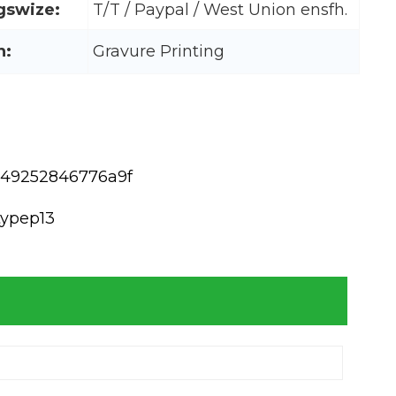
gswize:
T/T / Paypal / West Union ensfh.
n:
Gravure Printing