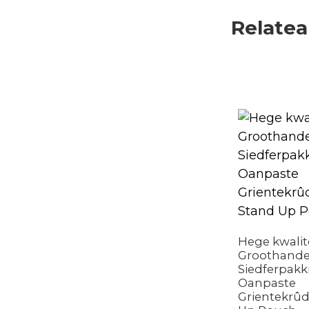
Relatea
Hege kwalit
Groothande
Siedferpakk
Oanpaste
Grientekrû