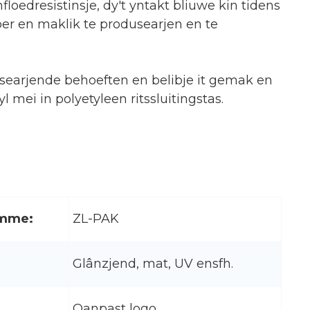
loedresistinsje, dy't yntakt bliuwe kin tidens
ber en maklik te produsearjen en te
anisearjende behoeften en belibje it gemak en
l mei in polyetyleen ritssluitingstas.
mme:
ZL-PAK
Glânzjend, mat, UV ensfh.
Oanpast logo