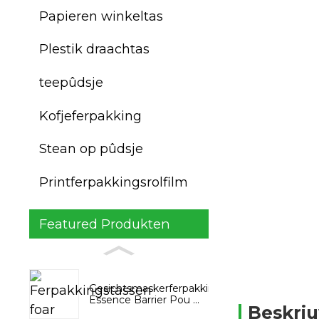
Papieren winkeltas
Plestik draachtas
teepûdsje
Kofjeferpakking
Stean op pûdsje
Printferpakkingsrolfilm
Featured Produkten
Gesichtsmaskerferpakkingstassen,
Essence Barrier Pou ...
Beskri