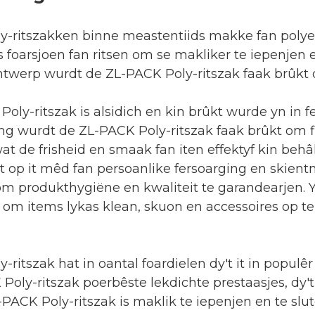
y-ritszakken binne meastentiids makke fan polyet
 foarsjoen fan ritsen om se makliker te iepenjen e
ûntwerp wurdt de ZL-PACK Poly-ritszak faak brûkt 
oly-ritszak is alsidich en kin brûkt wurde yn in fe
ng wurdt de ZL-PACK Poly-ritszak faak brûkt om flei
at de frisheid en smaak fan iten effektyf kin beh
t op it mêd fan persoanlike fersoarging en skie
m produkthygiëne en kwaliteit te garandearjen. Y
om items lykas klean, skuon en accessoires op t
-ritszak hat in oantal foardielen dy't it in populêr
Poly-ritszak poerbêste lekdichte prestaasjes, dy't
PACK Poly-ritszak is maklik te iepenjen en te slu