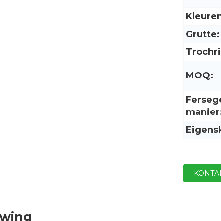
Kleuren
Grutte:
Trochri
MOQ:
Ferseg
manier
Eigensk
KONTA
uwing