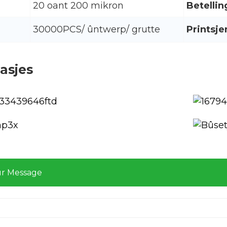
20 oant 200 mikron
Betellin
30000PCS/ ûntwerp/ grutte
Printsje
asjes
ur Message