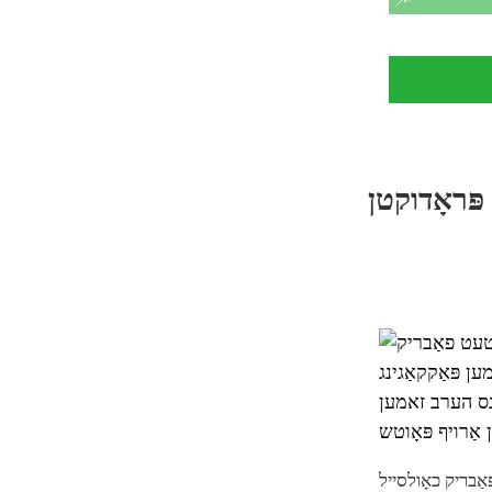
פּראָדוקטן
אַבריק כאָולסייל