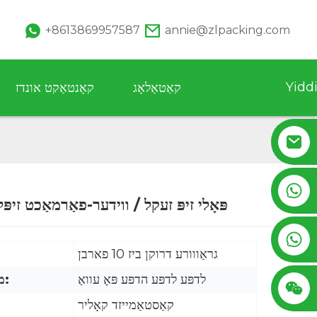
+8613869957587
annie@zlpacking.com
Yidd
קאַטאַלאָג
קאָנטאַקט אונדז
+8617753933792
פּאָלי זיפּ זעקל / ווידער-פאַרמאַכט זיפּ
Loading...
Loading...
+8619953939264
גראַווורע דרוקן ביז 10 פארבן
לדפּע לדפּע הדפּע פּאָ עוואַ
מאַטעריאַל:
קאַסטאַמייזד קאָליר