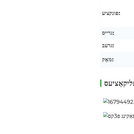
פונקציע:
גרייס:
גרעב:
מאָק:
ּליקאַציעס