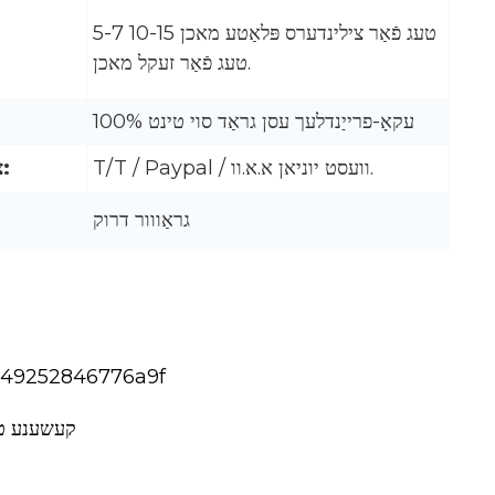
5-7 טעג פֿאַר צילינדערס פּלאַטע מאכן 10-15
טעג פֿאַר זעקל מאכן.
100% עקאָ-פרייַנדלעך עסן גראַד סוי טינט
T/T / Paypal / וועסט יוניאן א.א.וו.
צאָלונג וועג:
גראַווור דרוק