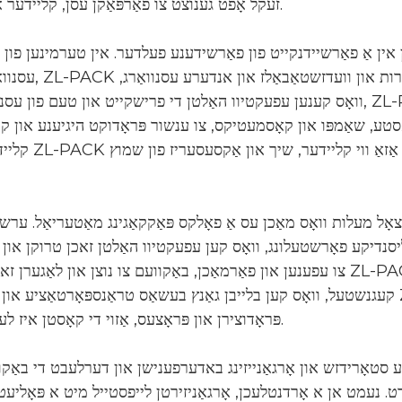
זעקל אָפֿט גענוצט צו פֿאַרפּאַקן עסן, קליידער און אַנדערע זאַכן.
עסנוואַרג פּאַקאַדזשינג, ZL-PACK פּא
וואָס קענען עפעקטיוו האַלטן די פרישקייט און טעם פון עסנוואַרג. אין דערצו, ZL-PACK פּאָלי זיפּ זעקל איז אוי
ּאַסטע, שאַמפּו און קאָסמעטיקס, צו ענשור פּראָדוקט היגיענע און קו
קליידער סעקטאָר, די ZL-PACK פּ
ָרשטעלונג, וואָס קען עפעקטיוו האַלטן זאכן טרוקן און ריין. צווייטנס, די ZL-PACK פּאָל
צו עפענען און פאַרמאַכן, באַקוועם צו נוצן און לאַגערן זאכן. אין דערצו, די ZL-PACK פּאָלי זיפּ זעקל 
קעגנשטעל, וואָס קען בלייבן גאַנץ בעשאַס טראַנספּאָרטאַציע און נוצן. צום סוף, די ZL-PACK פּאָלי זיפּ זעקל איז
פּראָדוצירן און פּראָצעס, אַזוי די קאָסטן איז לעפיערעך נידעריק.
ע סטאָרידזש און אָרגאַנייזינג באדערפענישן און דערלעבט די באַק