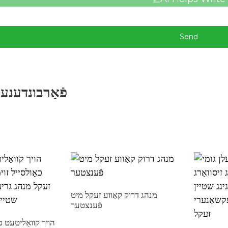
Send
פֿאַרבונדענע 
מנהג דרוק קאַווע זעקל מיט
פֿענצטער
הויך קוואַליטעט פ