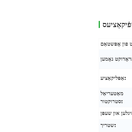
פאַבריק צושטעלן קעטשופּ
פֿיקאַציעס
פּאַקקאַגינג ראָל פילם זעקל ...
גריינז סטאָרידזש פּאַקקאַגינג
זעקל קערעאַלז נעץ איך ...
מנהג געדרוקט רינדערנס
דזשערקי פּאַקקאַגינג זעקל
רייזעל ...
אַפּליקאַציע:
מאַטעריאַל
סטרוקטור:
שטריך: