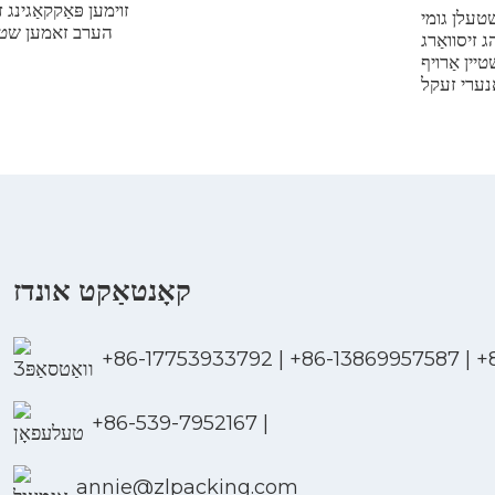
זוימען פּאַקקאַגינג
שטעלן גומי
הערב זאמען שטיין
ג זיסוואַרג
טיין אַרויף
נערי זעקל
קאָנטאַקט אונדז
+86-17753933792
|
+86-13869957587
|
+
+86-539-7952167
|
annie@zlpacking.com