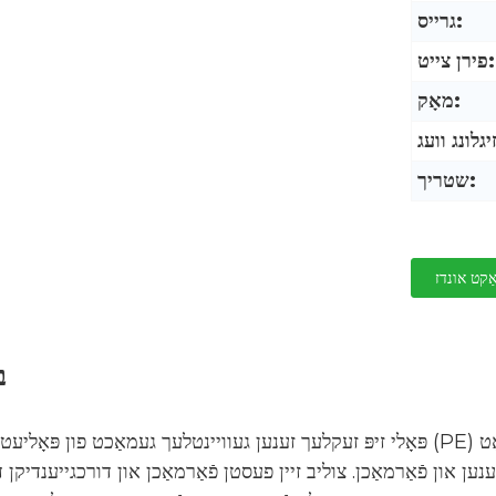
גרייס:
פירן צייט:
מאָק:
שטריך:
ַקט אונדז
ב
ן פֿאַרמאַכן. צוליב זיין פעסטן פֿאַרמאַכן און דורכגייענדיקן דיזיין, ווערט דער 