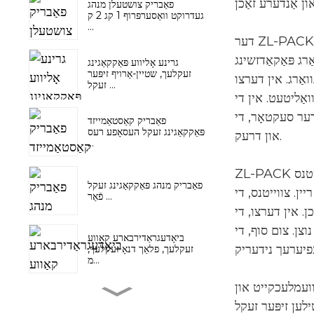
פאַבריק צושטעלן מנהג
געדרוקט וואַסערפּרוף 1 קג 2 ק
...
דער ZL-PACK פּאָלי זיפּ זעקל איז ווערסאַטאַל און קען גענוצט ווערן אין אַ פאַרשיידנקייט פון פאַרשידענע פעלדער. אין טערמינען פון
ָלי זיפּ זעקל איז אָפט גענוצט צו פּאַקן פלייש, ים-עסן, פירות און וועדזשטאַבאַלז און אנדערע עסנוואַרג,
גרינע אָליווע פּאַקקאַגינג
זעקלעך, שטיין-אַרויף זיפּער
ך אָפט גענוצט אין די פעלד פון
זעקל ...
ואַליטעט. אין די
אָלי זיפּ זעקל קען גענוצט ווערן צו האַלטן און באַשיצן זאכן אַזאַ ווי קליידער, שיך און אַקסעסעריז פון שמוץ
פאַבריק קאַסטאַמייזד
פּאַקקאַגינג זעקל העסאָפע רעס
און דרעק.
...
ZL-PACK פּאָלי זיפּ זעקל האט אַ צאָל מעלות וואָס מאַכן עס אַ פאָלקס פּאַקקאַגינג מאַטעריאַל. ערשטנס, ZL-PACK פּאָלי זיפּ זעקל האט אַן
פאַבריק מנהג פּאַקקאַגינג זעקל
י זיפּ זעקל איז גרינג
פֿאַר ...
האט הויך שטאַרקייט און פּראַל
 אַפאָרדאַבאַל און גרינג צו
ביאָדעגראַדירבארע קאַווע
זעקלעך, פלאַך דנאָ זעקלעך,
מ...
וועמלעכקייט און
שאַמפּו קאַנדישאַנער האָר
זאָרגן פּראָדוקטן יחיד ...