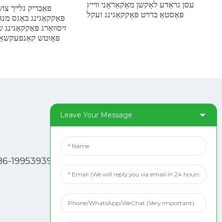
עסן גראַדע לאָקשן מאַקאַראָני ווייץ
פאַבריק גלייך צו
פּאַסטאַ ברויט פּאַקקאַגינג זעקל
פּאַקקאַגינג באַגס מנה
זיסוואַרג פּאַקקאַגינג ש
פּאָוטש קאַנפעקשאַ
Leave Your Message
סאציאלע מעדיע
טיקטאָק
86-19953939264
|
פֿייסבוק
פּינטערעסט
לינקדין