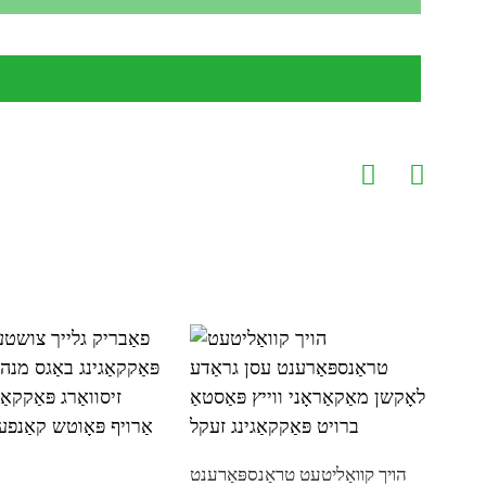
יבלע
 פילם
הויך קוואַליטעט טראַנספּאַרענט