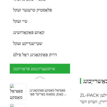
פּלאַסטיק טרעגער זעקל
טיי זעקל
קאַווע פּאַקאַדזשינג
שטייענדיקע זעקל
דרוק פּאַקקאַגינג ראָל פילם
אויסגעצייכנטע פּראָדוקטן
אַשרייַבונג
פאַסיאַל מאַסקע פּאַקקאַגינג
באַגס, עסאַנס באַריער פּאָו ...
ZL-PACK פּאָלי זיפּ זעקלעך זענען געוויינטלעך געמאַכט פון פּאָליעטילען (PE) מאַטעריאַל. אַזעלכע זעקלעך זענען געוויינטלעך אויסגעשטאַט
ZL-PACK פּאָלי זיפּ