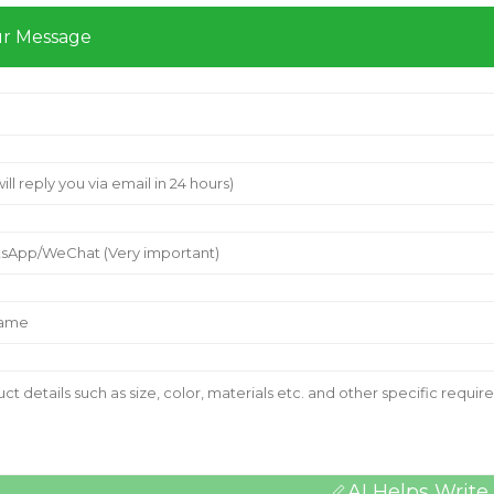
ur Message
AI Helps Write