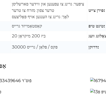
ציפּער: גרינג צו עפענען און ווידער פארשליסן
פירן צייט:
טרער צפון: מזרח צו טרער
לאָך: גרינג צו הענגען אויף פּאָליצעס
טינט טיפ:
קאַסטאַמייזד גרייס
20 ביז 200 מיקראָן
דרוקן:
30000 פּקס / פּלאַן / גרייס
אַפ