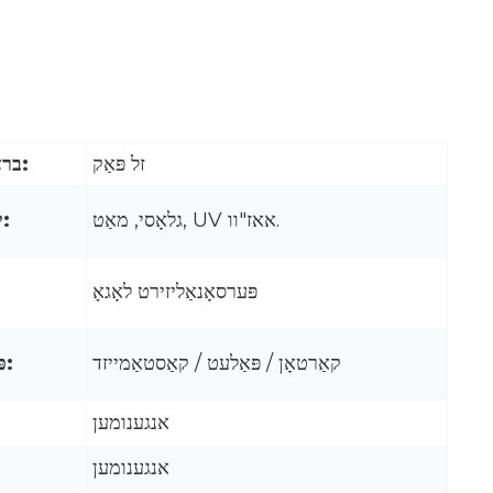
זל פּאַק
בראַנד נאָמען:
גלאָסי, מאַט, UV אאז"וו.
ייבערפלאַך:
פּערסאָנאַליזירט לאָגאָ
קאַרטאָן / פּאַלעט / קאַסטאַמייזד
פּאַקינג וועג:
אנגענומען
אנגענומען