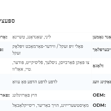
ספּעצי
ליני, שאַנדאָנג, טשיינאַ
אָרט פון אָפּשטאַם:
פּאָלי זיפּ זעקל / ווידער-פאַרמאַכט זיפּלאָק
פּראָדוקט נאָמען:
זעקל
צו פּאַקן פֿאַרבײַסן, ניסלעך, פֿליסיקייט, פּודער,
לאָגאָ:
טיי, אאַז"וו.
לדפּע לדפּע הדפּע פּאָ עוואַ
OEM:
היץ פאַרזיגלונג
פארזיגלען און שעפּן:
ODM:
מאָיסטשערייזינג, הויך באַריער, ריסייקלאַבאַל