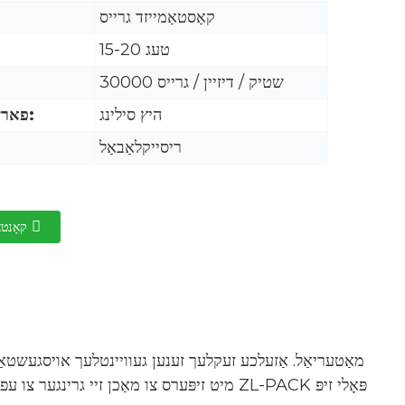
קאַסטאַמייזד גרייס
15-20 טעג
30000 שטיק / דיזיין / גרייס
היץ סילינג
פארזיגלונג וועג:
ריסייקלאַבאַל
קאָנטא
מיט זיפּערס צו מאַכן זיי גרינגער צו עפענען או