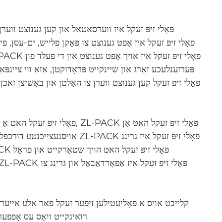
פּערזענלעכע זאָרג און שיינקייט פּראָדוקטן, אַזאַ ווי ציינפ
אויסגעצייכנטע דורכפליסנדיקע פא
קלייבט אויס א פּאָליעטילען זיפּער זעקל פאר אלע אייער
רואיגקייט וואָס עס אָפפערט. נעמט אן א אָרדנטלעכן, אָרגאַניזירטן לייפסטייל מיט א פּאָליעטילען זיפּער זעקל.