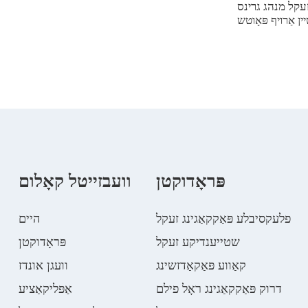
 זעקל מנהג גרינס
 אַרויף פּאָוטש
פּראָדוקטן
וועבזייטל קאָלום
פלעקסיבלע פּאַקקאַגינג זעקל
היים
שטייענדיקע זעקל
פּראָדוקטן
קאַווע פּאַקאַדזשינג
וועגן אונדז
דרוק פּאַקקאַגינג ראָל פילם
אַפּליקאַציע