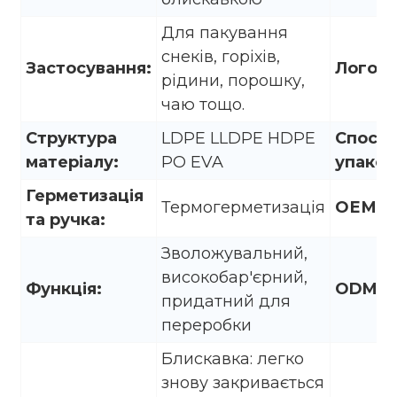
Для пакування
снеків, горіхів,
Застосування:
Логоти
рідини, порошку,
чаю тощо.
Структура
LDPE LLDPE HDPE
Спосіб
матеріалу:
PO EVA
упаков
Герметизація
Термогерметизація
ОЕМ:
та ручка:
Зволожувальний,
високобар'єрний,
Функція:
ODM:
придатний для
переробки
Блискавка: легко
знову закривається