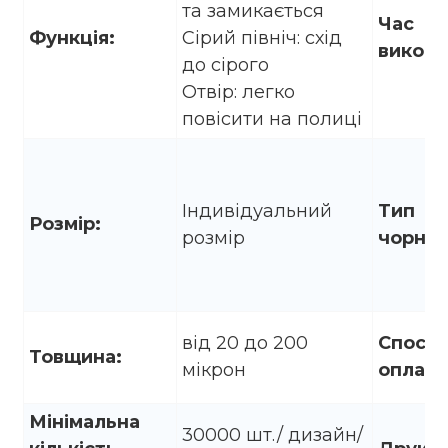
та замикається
Час
Функція:
Сірий північ: схід
викона
до сірого
Отвір: легко
повісити на полиці
Індивідуальний
Тип
Розмір:
розмір
чорнил
від 20 до 200
Спосіб
Товщина:
мікрон
оплати
Мінімальна
30000 шт./ дизайн/