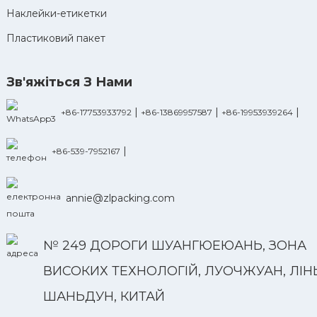
Наклейки-етикетки
Пластиковий пакет
Зв'яжіться З Нами
|
|
|
+86-17753933792
+86-13869957587
+86-19953939264
|
+86-539-7952167
annie@zlpacking.com
№ 249 ДОРОГИ ШУАНГЮЕЮАНЬ, ЗОНА
ВИСОКИХ ТЕХНОЛОГІЙ, ЛУОЧЖУАН, ЛІНЬ
ШАНЬДУН, КИТАЙ