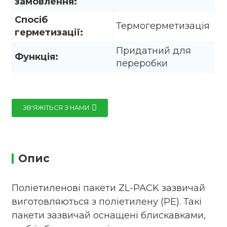
замовлення:
Спосіб
Термогерметизація
герметизації:
Придатний для
Функція:
переробки
ЗВ'ЯЖІТЬСЯ З НАМИ
Опис
Поліетиленові пакети ZL-PACK зазвичай
виготовляються з поліетилену (PE). Такі
пакети зазвичай оснащені блискавками,