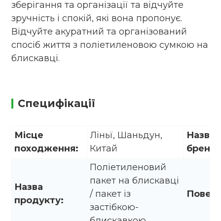
зберігання та організації та відчуйте
зручність і спокій, які вона пропонує.
Відчуйте акуратний та організований
спосіб життя з поліетиленовою сумкою на
блискавці.
Специфікації
Місце
Ліньї, Шаньдун,
Назва
походження:
Китай
бренду
Поліетиленовий
пакет на блискавці
Назва
/ пакет із
Поверх
продукту:
застібкою-
блискавкою