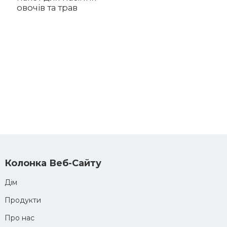
Ф
овочів та трав
б
п
п
і
с
д
с
к
м
Колонка Веб-Сайту
Дім
Продукти
Про нас