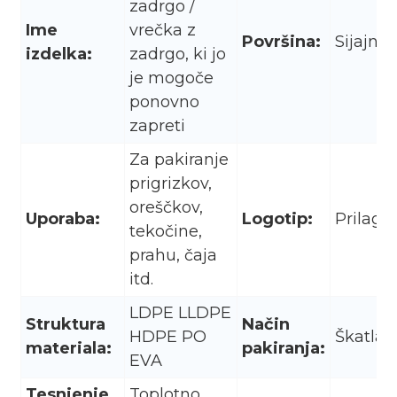
zadrgo /
Ime
vrečka z
Površina:
Sijajni,
izdelka:
zadrgo, ki jo
je mogoče
ponovno
zapreti
Za pakiranje
prigrizkov,
oreščkov,
Uporaba:
Logotip:
Prilago
tekočine,
prahu, čaja
itd.
LDPE LLDPE
Struktura
Način
HDPE PO
Škatla/
materiala:
pakiranja:
EVA
Tesnjenje
Toplotno