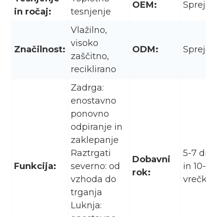
OEM:
Sprejet
in ročaj:
tesnjenje
Vlažilno,
visoko
Značilnost:
ODM:
Sprejet
zaščitno,
reciklirano
Zadrga:
enostavno
ponovno
odpiranje in
zaklepanje
Raztrgati
5-7 dni 
Dobavni
Funkcija:
severno: od
in 10-15
rok:
vzhoda do
vrečk.
trganja
Luknja: