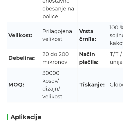
enostavno
obešanje na
police
100 % o
Prilagojena
Vrsta
Velikost:
sojino č
velikost
črnila:
kakovos
20 do 200
Način
T/T / P
Debelina:
mikronov
plačila:
unija itd
30000
kosov/
MOQ:
Tiskanje:
Globoki
dizajn/
velikost
Aplikacije