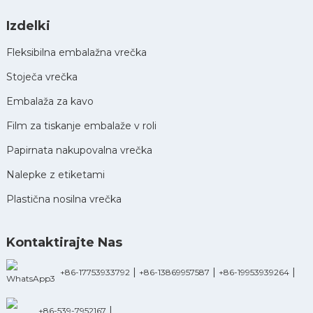
Izdelki
Fleksibilna embalažna vrečka
Stoječa vrečka
Embalaža za kavo
Film za tiskanje embalaže v roli
Papirnata nakupovalna vrečka
Nalepke z etiketami
Plastična nosilna vrečka
Kontaktirajte Nas
|
|
|
+86-17753933792
+86-13869957587
+86-19953939264
|
+86-539-7952167