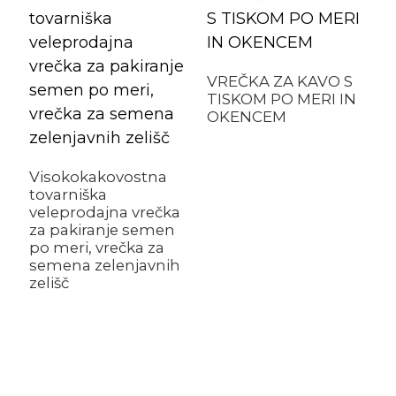
VREČKA ZA KAVO S
TISKOM PO MERI IN
OKENCEM
Visokokakovostna
tovarniška
veleprodajna vrečka
T
za pakiranje semen
n
po meri, vrečka za
d
semena zelenjavnih
g
zelišč
e
e
s
s
s