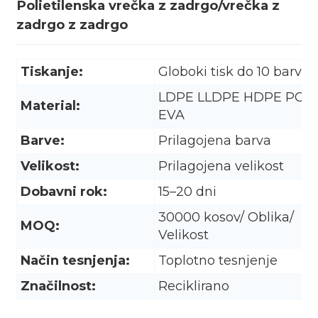
Polietilenska vrečka z zadrgo/vrečka z
zadrgo z zadrgo
Tiskanje:
Globoki tisk do 10 barv
LDPE LLDPE HDPE PO
Material:
EVA
Barve:
Prilagojena barva
Velikost:
Prilagojena velikost
Dobavni rok:
15–20 dni
30000 kosov/ Oblika/
MOQ:
Velikost
.
Način tesnjenja:
Toplotno tesnjenje
Značilnost:
Reciklirano