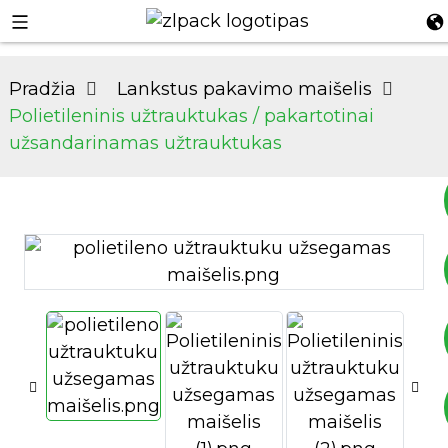
Pradžia
Lankstus pakavimo maišelis
Polietileninis užtrauktukas / pakartotinai
užsandarinamas užtrauktukas
+8617753933792
+8619953939264