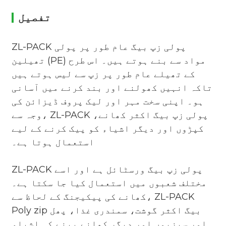
تفصیل
ZL-PACK پولی زپ بیگ عام طور پر پولی
تھیلین (PE) مواد سے بنے ہوتے ہیں۔ اس طرح
کے تھیلے عام طور پر زپ سے لیس ہوتے ہیں
تاکہ انہیں کھولنے اور بند کرنے میں آسانی
ہو۔ اپنی سخت مہر اور لیک پروف ڈیزائن کی
وجہ سے، ZL-PACK پولی زپ بیگ اکثر کھانے،
کپڑوں اور دیگر اشیاء کو پیک کرنے کے لیے
استعمال ہوتا ہے۔
ZL-PACK پولی زپ بیگ ورسٹائل ہے اور اسے
مختلف شعبوں میں استعمال کیا جا سکتا ہے۔
کھانے کی پیکیجنگ کے لحاظ سے، ZL-PACK
Poly zip بیگ اکثر گوشت، سمندری غذا، پھل
اور سبزیوں اور دیگر کھانے پینے کی اشیاء