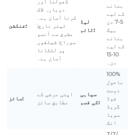
کھولنا اور
بنانے
دوبارہ لاک
کے لیے
کرنا آسان ہے۔
5-7 دن
لیڈ
ٹیئر نارچ:
فنکشن:
بیگ
ٹائم:
مشرق سے آنسو
بنانے
سوراخ: شیلفوں
کے لیے
پر لٹکانا
10-15
آسان ہے۔
دن۔
100%
ماحول
دوست
سیاہی
اپنی مرضی کے
فوڈ
سائز:
کی قسم:
مطابق سائز
گریڈ
سویا
انک
T/T/پے