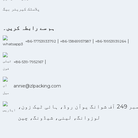
پلاسٹک کیریئر بیگ
ہم سے رابطہ کریں۔
|
|
|
+86-17753933792
+86-13869957587
+86-19953939264
|
+86-539-7952167
annie@zlpacking.com
نمبر 249 آف شوانگ یوآن روڈ، ہائی ٹیک زون،
لوزوانگ، لینی، شیڈونگ، چین