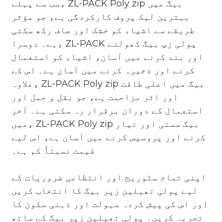
سب سے پہلے، ZL-PACK Poly zip بیگ میں
بہترین لیک پروف کارکردگی ہے، جو مؤثر
طریقے سے اشیاء کو خشک اور صاف رکھ سکتی
ہے۔ دوسرا، ZL-PACK پولی زپ بیگ کھولنے
اور بند کرنے میں آسان، اشیاء کو استعمال
کرنے اور ذخیرہ کرنے میں آسان ہے۔ اس کے
علاوہ، ZL-PACK Poly zip بیگ میں اعلی طاقت
اور اثر مزاحمت ہے، جو نقل و حمل اور
استعمال کے دوران برقرار رہ سکتی ہے۔ آخر
میں، ZL-PACK Poly zip بیگ سستی اور تیار
کرنے اور پروسیس کرنے میں آسان ہے، اس لیے
قیمت نسبتاً کم ہے۔
اپنی تمام سٹوریج اور انتظامی ضروریات کے
لیے پولی تھیلین زپر بیگ کا انتخاب کریں
اور اس کی پیش کردہ سہولت اور ذہنی سکون کا
تجربہ کریں۔ پولی تھیلین زپر بیگ کے ساتھ