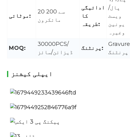
پال/
ادائیگی
20 سے 200
ویسٹ
کا
موٹائی:
مائکرون
یونین
طریقہ:
وغیرہ
30000PCS/
Gravure
پرنٹنگ:
MOQ:
پرنٹنگ
ڈیزائن/سائز
ایپلی کیشنز