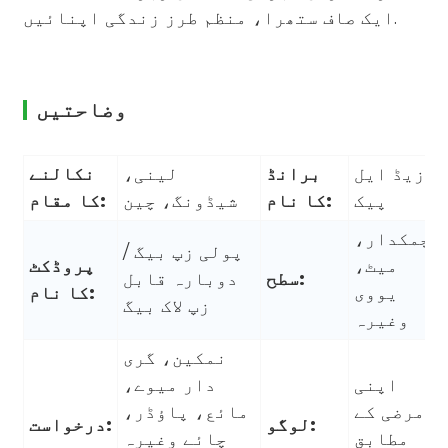
ایک صاف ستھرا، منظم طرز زندگی اپنائیں.
وضاحتیں
زیڈ ایل
برانڈ
لینی،
نکالنے
پیک
کا نام:
شیڈونگ، چین
کا مقام:
چمکدار،
پولی زپ بیگ /
میٹ،
پروڈکٹ
سطح:
دوبارہ قابل
یووی
کا نام:
زپ لاک بیگ
وغیرہ
نمکین، گری
اپنی
دار میوے،
مرضی کے
مائع، پاؤڈر،
لوگو:
درخواست:
مطابق
چائے وغیرہ