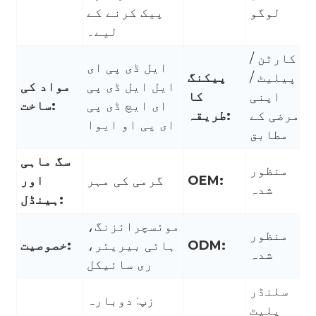
لوگو
پیک کرنے کے
لیے۔
کارٹن /
ایل ڈی پی ای
پیلیٹ /
پیکنگ
ایل ایل ڈی پی
مواد کی
اپنی
کا
ای ایچ ڈی پی
ساخت:
مرضی کے
طریقہ:
ای پی او ایوا
مطابق
سگ ماہی
منظور
OEM:
گرمی کی مہر
اور
شدہ
ہینڈل:
موئسچرائزنگ،
منظور
ODM:
ہائی بیریئر،
خصوصیت:
شدہ
ری سائیکل
سلنڈر
زپ: دوبارہ
پلیٹ