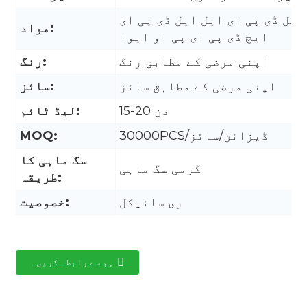
ایل ڈی پی ای ایل ایل ڈی پی ای
مواد:
ایچ ڈی پی ای پی او ایوا
اپنی مرضی کے مطابق رنگ
رنگ:
اپنی مرضی کے مطابق سائز
سائز:
15-20 دن
لیڈ ٹائم:
30000PCS/ڈیزائن/سائز
MOQ:
سگ ماہی کا
گرمی سگ ماہی
طریقہ:
ری سائیکل
خصوصیت:
.
ہم سے رابطہ کریں۔