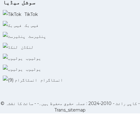
سوشل میڈیا
TikTok
فیس بک
پنٹیرسٹ
لنکڈن
یوٹیوب
یوٹیوب
انسٹاگرام
-
© کاپی رائٹ - 2010-2024 : جملہ حقوق محفوظ ہیں۔- -
سائٹ کا نقشہ
Trans_sitemap