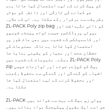
کو پیک کرنے کے لیے استعمال کیا جاتا ہے،
جو کھانے کی تازگی اور ذائقہ کو مؤثر
طریقے سے برقرار رکھ سکتا ہے۔ اس کے علاوہ،
ZL-PACK Poly zip bag کو ذاتی نگہداشت اور
بیوٹی پروڈکٹس، جیسے ٹوتھ پیسٹ، شیمپو
اور کاسمیٹکس کے شعبے میں بھی عام طور پر
استعمال کیا جاتا ہے تاکہ مصنوعات کی
حفظان صحت اور معیار کو یقینی بنایا جا
سکے۔ ملبوسات کے شعبے میں، ZL-PACK Poly
zip بیگ کو کپڑے، جوتے اور لوازمات جیسی
اشیاء کو گندگی اور گندگی سے محفوظ رکھنے
اور محفوظ کرنے کے لیے استعمال کیا جا
سکتا ہے۔
ZL-PACK پولی زپ بیگ کے بہت سے فوائد ہیں
جو اسے ایک مقبول پیکیجنگ مواد بناتے ہیں۔