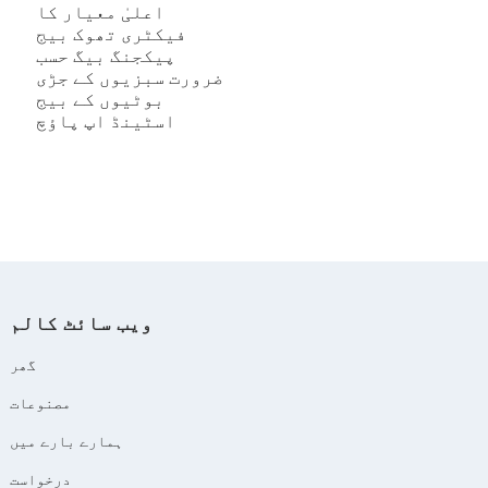
اعلیٰ معیار کا
فیکٹری تھوک بیج
ت
پیکجنگ بیگ حسب
گ
ضرورت سبزیوں کے جڑی
ق
بوٹیوں کے بیج
ی
اسٹینڈ اپ پاؤچ
پ
گ
ے
ویب سائٹ کالم
گھر
مصنوعات
ہمارے بارے میں
درخواست