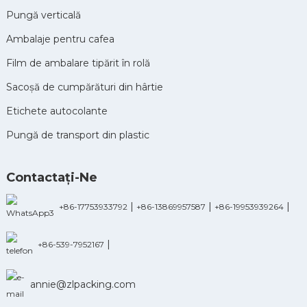
Pungă verticală
Ambalaje pentru cafea
Film de ambalare tipărit în rolă
Sacoșă de cumpărături din hârtie
Etichete autocolante
Pungă de transport din plastic
Contactaţi-Ne
|
|
|
+86-17753933792
+86-13869957587
+86-19953939264
|
+86-539-7952167
annie@zlpacking.com