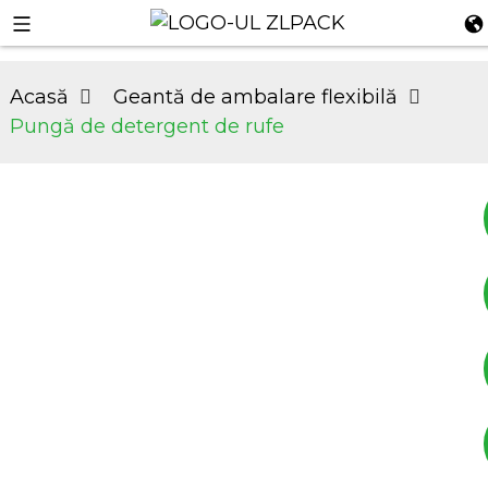
Acasă
Geantă de ambalare flexibilă
Pungă de detergent de rufe
+8617753933792
+8619953939264