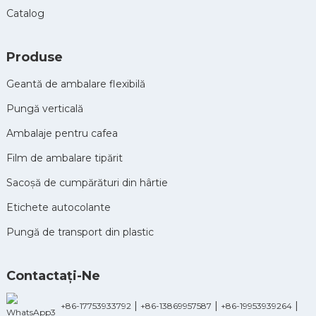
Catalog
Produse
Geantă de ambalare flexibilă
Pungă verticală
Ambalaje pentru cafea
Film de ambalare tipărit
Sacoșă de cumpărături din hârtie
Etichete autocolante
Pungă de transport din plastic
Contactaţi-Ne
|
|
|
+86-17753933792
+86-13869957587
+86-19953939264