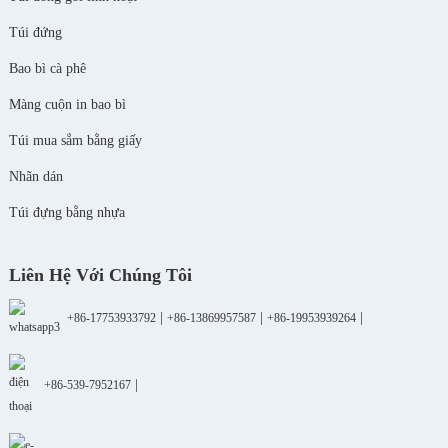
Túi đứng
Bao bì cà phê
Màng cuộn in bao bì
Túi mua sắm bằng giấy
Nhãn dán
Túi đựng bằng nhựa
Liên Hệ Với Chúng Tôi
|
|
|
+86-17753933792
+86-13869957587
+86-19953939264
|
+86-539-7952167