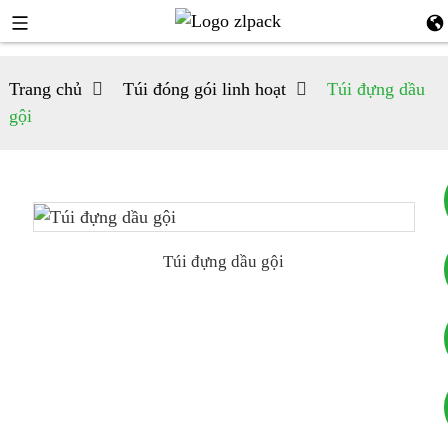
Trang chủ
Túi đóng gói linh hoạt
Túi đựng dầu
gội
Túi đựng dầu gội
+8617753933792
+8619953939264