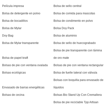
Película impresa
Bolsa de sello central
Bolsa de detergente en polvo
Bolsa de comida para mascotas
Bolsa de bocadillos
Bolsa de condimento en polvo
Bolsa de Mylar
Bolsa Doy Pack
Doy Bag
Bolsa de aluminio
Bolsa de Mylar transparente
Bolsa de sello de huecograbado
Bolsa de pie transparente con lámina
Bolsa de papel kraft
de oro mate
Bolsas de pie con ventana ovalada
Bolsas de pie con ventana rectangular
Bolsas ecológicas
Bolsa de fuelle lateral con válvula
Bolsas con boquilla para envasado de
Envasado de barras energéticas
líquidos
Bolsas de cecina
Bolsas Bio Stand Up Con Cremallera
Bolsa de pie reciclable Tpp Artisan