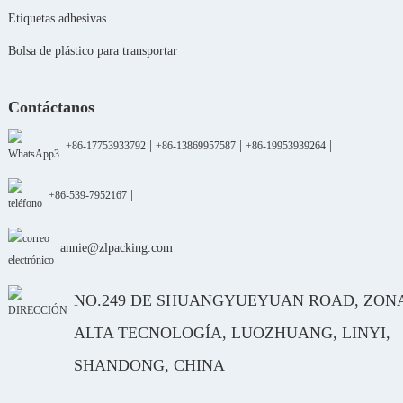
Etiquetas adhesivas
Bolsa de plástico para transportar
Contáctanos
|
|
|
+86-17753933792
+86-13869957587
+86-19953939264
|
+86-539-7952167
annie@zlpacking.com
NO.249 DE SHUANGYUEYUAN ROAD, ZON
ALTA TECNOLOGÍA, LUOZHUANG, LINYI,
SHANDONG, CHINA