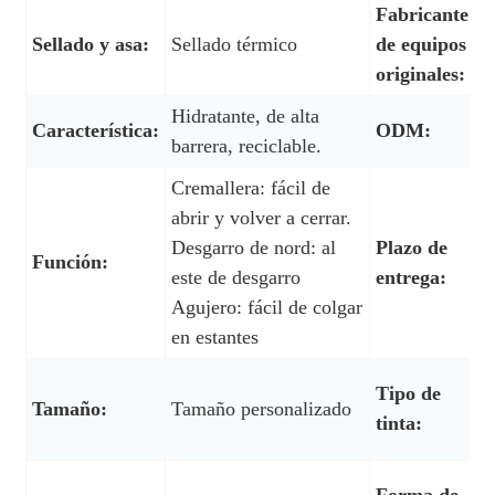
Fabricante
Sellado y asa:
Sellado térmico
de equipos
A
originales:
Hidratante, de alta
Característica:
ODM:
A
barrera, reciclable.
Cremallera: fácil de
D
abrir y volver a cerrar.
f
Desgarro de nord: al
Plazo de
Función:
d
este de desgarro
entrega:
1
Agujero: fácil de colgar
f
en estantes
T
Tipo de
Tamaño:
Tamaño personalizado
e
tinta:
a
T