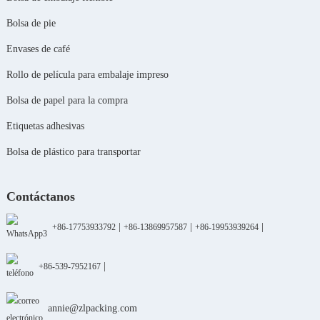
Bolsa de pie
Envases de café
Rollo de película para embalaje impreso
Bolsa de papel para la compra
Etiquetas adhesivas
Bolsa de plástico para transportar
Contáctanos
|
|
|
+86-17753933792
+86-13869957587
+86-19953939264
|
+86-539-7952167
annie@zlpacking.com