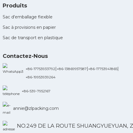
Produits
Sac d'emballage flexible
Sac à provisions en papier
Sac de transport en plastique
Contactez-Nous
|
|
|
+86-17753933792
+86-13869957587
+86-17753941865
+86-19953939264
+86-539-7952167
annie@zlpacking.com
NO.249 DE LA ROUTE SHUANGYUEYUAN, 