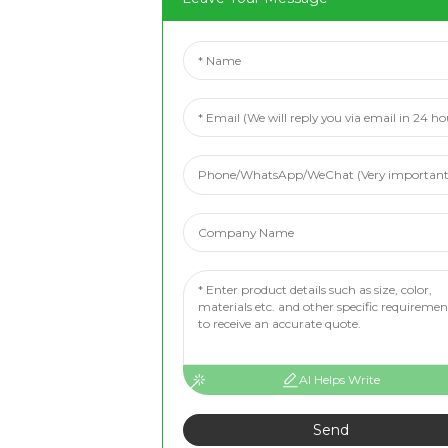
AI Helps Write
Send