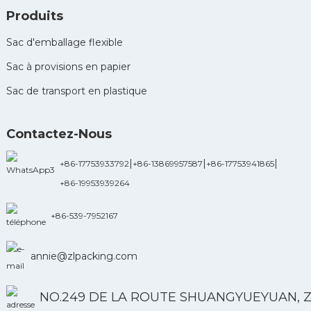
Produits
Sac d'emballage flexible
Sac à provisions en papier
Sac de transport en plastique
Contactez-Nous
|
|
|
+86-17753933792
+86-13869957587
+86-17753941865
+86-19953939264
+86-539-7952167
annie@zlpacking.com
NO.249 DE LA ROUTE SHUANGYUEYUAN, 