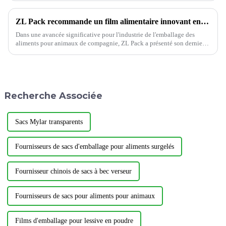
ZL Pack recommande un film alimentaire innovant en rouleau : une innovation majeure pour les fabricants d'aliments pour animaux.
Dans une avancée significative pour l'industrie de l'emballage des
aliments pour animaux de compagnie, ZL Pack a présenté son dernier
produit, le Pet Food Roll Film, qui promet de révolutionner la façon
dont les aliments pour animaux de compagnie sont emballés. T...
Recherche Associée
Sacs Mylar transparents
Fournisseurs de sacs d'emballage pour aliments surgelés
Fournisseur chinois de sacs à bec verseur
Fournisseurs de sacs pour aliments pour animaux
Films d'emballage pour lessive en poudre