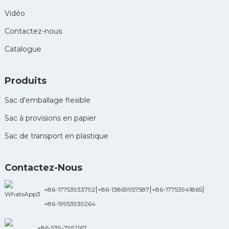
Vidéo
Contactez-nous
Catalogue
Produits
Sac d'emballage flexible
Sac à provisions en papier
Sac de transport en plastique
Contactez-Nous
|
|
|
+86-17753933792
+86-13869957587
+86-17753941865
+86-19953939264
+86-539-7952167