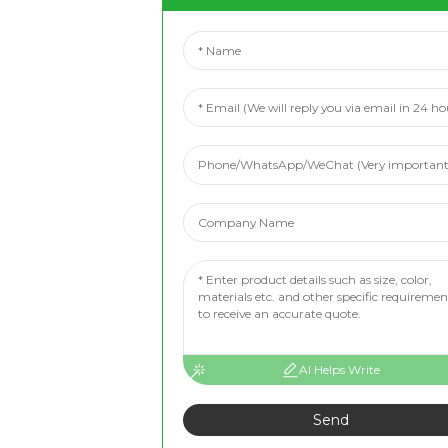
AI Helps Write
Send