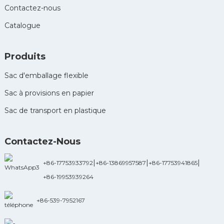
Contactez-nous
Catalogue
Produits
Sac d'emballage flexible
Sac à provisions en papier
Sac de transport en plastique
Contactez-Nous
|
|
|
+86-17753933792
+86-13869957587
+86-17753941865
+86-19953939264
+86-539-7952167