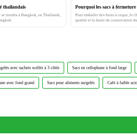
é thaïlandais
Pourquoi les sacs à fermeture
 se tiendra à Bangkok, en Thaïlande,
Pour emballer des fruits à coque, le c
Bangkok.
qualité et la durée de conservation d
solution de choix.
elés avec sachets scellés à 3 côtés
Sacs en cellophane à fond large
ane avec fond grand
Sacs pour aliments surgelés
Café à faible acid