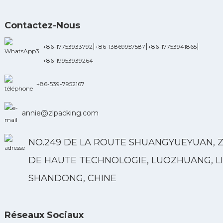
Contactez-Nous
|
|
|
+86-17753933792
+86-13869957587
+86-17753941865
+86-19953939264
+86-539-7952167
annie@zlpacking.com
NO.249 DE LA ROUTE SHUANGYUEYUAN, 
DE HAUTE TECHNOLOGIE, LUOZHUANG, LI
SHANDONG, CHINE
Réseaux Sociaux