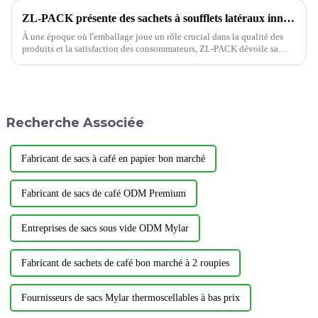
ZL-PACK présente des sachets à soufflets latéraux innovants pour une conservation supérieure des produits
À une époque où l'emballage joue un rôle crucial dans la qualité des
produits et la satisfaction des consommateurs, ZL-PACK dévoile sa
dernière nouveauté : la pochette à soufflet latéral. Ces pochettes ont été
soigneusement conçues...
Recherche Associée
Fabricant de sacs à café en papier bon marché
Fabricant de sacs de café ODM Premium
Entreprises de sacs sous vide ODM Mylar
Fabricant de sachets de café bon marché à 2 roupies
Fournisseurs de sacs Mylar thermoscellables à bas prix