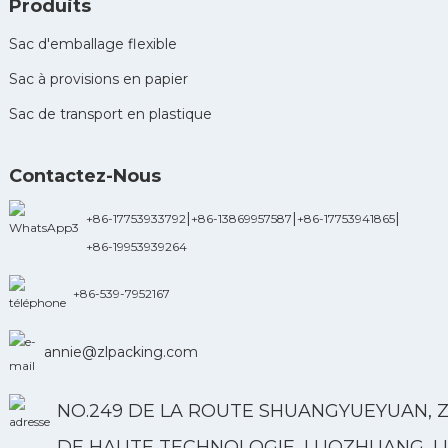
Produits
Sac d'emballage flexible
Sac à provisions en papier
Sac de transport en plastique
Contactez-Nous
|
|
|
+86-17753933792
+86-13869957587
+86-17753941865
+86-19953939264
+86-539-7952167
annie@zlpacking.com
NO.249 DE LA ROUTE SHUANGYUEYUAN, 
DE HAUTE TECHNOLOGIE, LUOZHUANG, LI