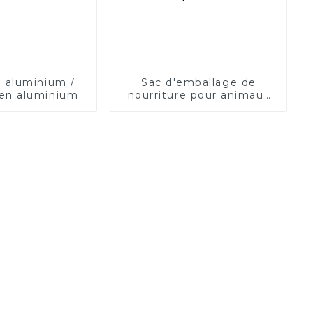
 aluminium /
Sac d'emballage de
en aluminium
nourriture pour animaux
de compagnie de haute
qualité