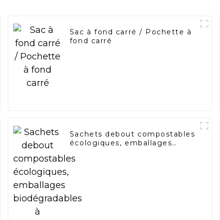
Sac à fond carré / Pochette à
fond carré
Sachets debout compostables
écologiques, emballages
biodégradables à fermeture
éclair, sacs en papier kraft
monocouche personnalisés
avec logo