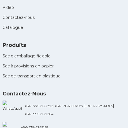
Vidéo
Contactez-nous
Catalogue
Produits
Sac d'emballage flexible
Sac à provisions en papier
Sac de transport en plastique
Contactez-Nous
|
|
|
+86-17753933792
+86-13869957587
+86-17753941865
+86-19953939264
+86-539-7952167