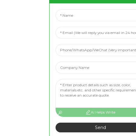
AI Helps Write
Send