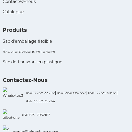
Contactez-nous
Catalogue
Produits
Sac d'emballage flexible
Sac à provisions en papier
Sac de transport en plastique
Contactez-Nous
|
|
|
+86-17753933792
+86-13869957587
+86-17753941865
+86-19953939264
+86-539-7952167
annie@zlpacking.com