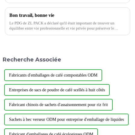
méthodes les plus efficaces consiste à personnaliser les emballages de
jus de fruits de manière créative.
Bon travail, bonne vie
Le PDG de ZL PACK a déclaré qu'il était important de trouver un
équilibre entre vie professionnelle et vie privée pour préserver le
bonheur et le bien-être général. Des recherches ont montré que lorsque
les gens sont satisfaits…
Recherche Associée
Fabricants d'emballages de café compostables ODM
Entreprises de sacs de poudre de café scellés à huit côtés
Fabricant chinois de sachets d'assaisonnement pour riz frit
Sachets à bec verseur ODM pour entreprise d'emballage de liquides
Fabricant d'emballages de café écologiques ODM