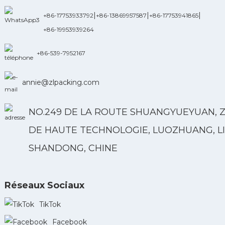
|
|
|
+86-17753933792
+86-13869957587
+86-17753941865
+86-19953939264
+86-539-7952167
annie@zlpacking.com
NO.249 DE LA ROUTE SHUANGYUEYUAN, 
DE HAUTE TECHNOLOGIE, LUOZHUANG, LI
SHANDONG, CHINE
Réseaux Sociaux
TikTok
Facebook