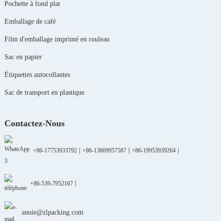
Pochette à fond plat
Emballage de café
Film d'emballage imprimé en rouleau
Sac en papier
Étiquettes autocollantes
Sac de transport en plastique
Contactez-Nous
|
|
|
+86-17753933792
+86-13869957587
+86-19953939264
|
+86-539-7952167
annie@zlpacking.com