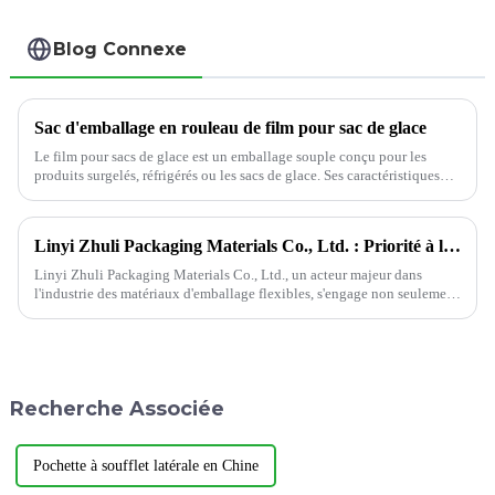
Blog Connexe
Sac d'emballage en rouleau de film pour sac de glace
Le film pour sacs de glace est un emballage souple conçu pour les
produits surgelés, réfrigérés ou les sacs de glace. Ses caractéristiques
sont la durabilité, l'étanchéité et la fonctionnalité.
Linyi Zhuli Packaging Materials Co., Ltd. : Priorité à la santé des employés et à la qualité des emballages
Linyi Zhuli Packaging Materials Co., Ltd., un acteur majeur dans
l'industrie des matériaux d'emballage flexibles, s'engage non seulement
à produire des sacs d'emballage de haute qualité, mais accorde
également une importance significative à...
Recherche Associée
Pochette à soufflet latérale en Chine