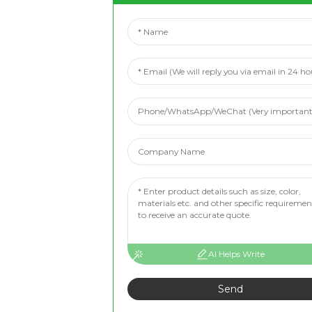
AI Helps Write
Send