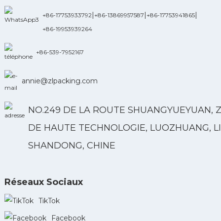
|
|
|
+86-17753933792
+86-13869957587
+86-17753941865
+86-19953939264
+86-539-7952167
annie@zlpacking.com
NO.249 DE LA ROUTE SHUANGYUEYUAN, 
DE HAUTE TECHNOLOGIE, LUOZHUANG, LI
SHANDONG, CHINE
Réseaux Sociaux
TikTok
Facebook