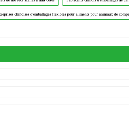
ets de thé secs scellés à huit côtés
Fabricants chinois d'emballages de ca
treprises chinoises d'emballages flexibles pour aliments pour animaux de comp