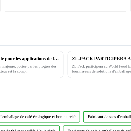
Personnalisez le film en rouleau ZL PACK : la solution idéale pour les applications de formage, de remplissage et de scellage à grande vitesse
ZL-PACK PARTICIPERA 
n majeure, portée par les progrès des
ZL Pack participera au World Food Ex
eur est la comp...
fournisseurs de solutions d'emballage
 d'emballage de café écologique et bon marché
Fabricant de sacs d'embal