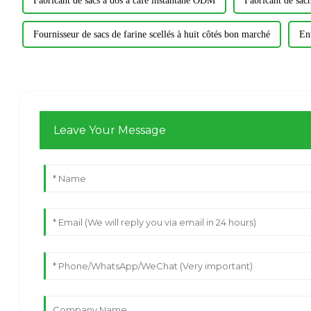
Fabricant de sacs à dos à café instantané ODM
Fabricant de sach
Fournisseur de sacs de farine scellés à huit côtés bon marché
En
Leave Your Message