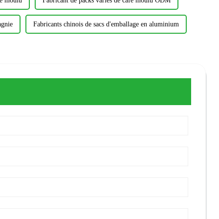
fé moulu
Fabricant de packs variés de café moulu ODM
agnie
Fabricants chinois de sacs d'emballage en aluminium