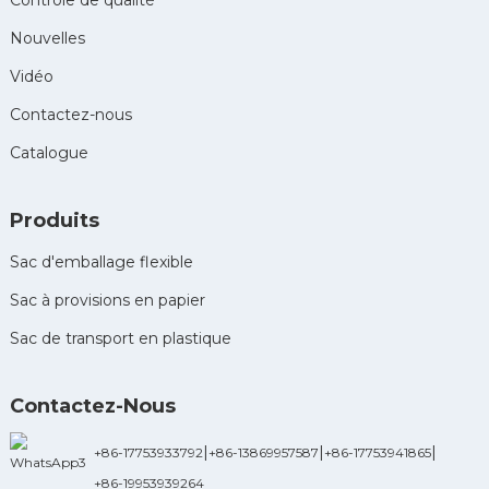
Contrôle de qualité
Nouvelles
Vidéo
Contactez-nous
Catalogue
Produits
Sac d'emballage flexible
Sac à provisions en papier
Sac de transport en plastique
Contactez-Nous
|
|
|
+86-17753933792
+86-13869957587
+86-17753941865
+86-19953939264