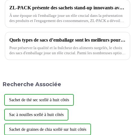
ZL-PACK présente des sachets stand-up innovants avec fenêtre pour des solutions d'emballage polyvalentes
À une époque où l'emballage joue un rôle crucial dans la présentation
des produits et l'engagement des consommateurs, ZL-PACK a dévoilé
sa dernière offre : les sachets stand-up avec fenêtre. Ces sachets
innovants...
Quels types de sacs d’emballage sont les meilleurs pour les aliments surgelés ?
Pour préserver la qualité et la fraîcheur des aliments surgelés, le choix
des sacs d'emballage joue un rôle crucial. Parmi les nombreuses options
disponibles, les sacs à dos scellés ZL-PACK ont fait leur apparition…
Recherche Associée
Sachet de thé sec scellé à huit côtés
Sac à nouilles scellé à huit côtés
Sachet de graines de chia scellé sur huit côtés