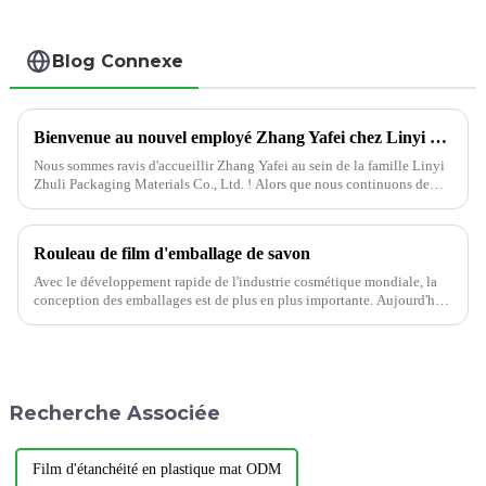
Blog Connexe
Bienvenue au nouvel employé Zhang Yafei chez Linyi Zhuli Packaging Materials Co., Ltd.
Nous sommes ravis d'accueillir Zhang Yafei au sein de la famille Linyi
Zhuli Packaging Materials Co., Ltd. ! Alors que nous continuons de
développer notre équipe, nous sommes convaincus que les
compétences et l'enthousiasme de Zhang Yafei contribueront
significativement à notre succès.
Rouleau de film d'emballage de savon
Avec le développement rapide de l'industrie cosmétique mondiale, la
conception des emballages est de plus en plus importante. Aujourd'hui,
je vous présente le film d'emballage pour savon. Les avantages du film
pour savon…
Recherche Associée
Film d'étanchéité en plastique mat ODM