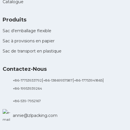
Catalogue
Produits
Sac d'emballage flexible
Sac à provisions en papier
Sac de transport en plastique
Contactez-Nous
|
|
|
+86-17753933792
+86-13869957587
+86-17753941865
+86-19953939264
+86-539-7952167
annie@zlpacking.com