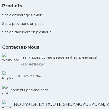
Produits
Sac d'emballage flexible
Sac à provisions en papier
Sac de transport en plastique
Contactez-Nous
|
|
|
+86-17753933792
+86-13869957587
+86-17753941865
+86-19953939264
+86-539-7952167
annie@zlpacking.com
NO.249 DE LA ROUTE SHUANGYUEYUAN, 