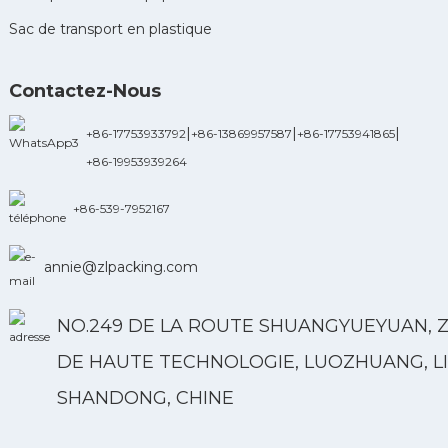
Sac de transport en plastique
Contactez-Nous
|
|
|
+86-17753933792
+86-13869957587
+86-17753941865
+86-19953939264
+86-539-7952167
annie@zlpacking.com
NO.249 DE LA ROUTE SHUANGYUEYUAN, 
DE HAUTE TECHNOLOGIE, LUOZHUANG, LI
SHANDONG, CHINE