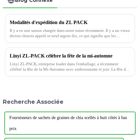
Blog Connexe
Modalités d'expédition du ZL PACK
Il y a eu une saison chargée dans notre usine récemment. Il y a un vieux
dicton chinois appelé or neuf argent dix, ce qui signifie que les
commandes seront très importantes ces mois-ci, car les fêtes de Noël et
du printemps...
Linyi ZL-PACK célèbre la fête de la mi-automne
Linyi ZL-PACK, entreprise leader dans l'emballage, a récemment
célébré la fête de la Mi-Automne avec enthousiasme et joie. La fête de
la Mi-Automne est une fête traditionnelle chinoise qui tombe le 1er
janvier.
Recherche Associée
Fournisseurs de sachets de graines de chia scellés à huit côtés à bas
prix