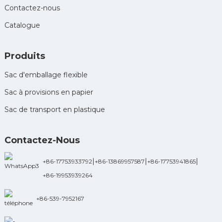
Contactez-nous
Catalogue
Produits
Sac d'emballage flexible
Sac à provisions en papier
Sac de transport en plastique
Contactez-Nous
|
|
|
+86-17753933792
+86-13869957587
+86-17753941865
+86-19953939264
+86-539-7952167