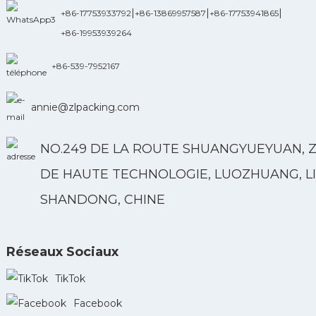
|
|
|
+86-17753933792
+86-13869957587
+86-17753941865
+86-19953939264
+86-539-7952167
annie@zlpacking.com
NO.249 DE LA ROUTE SHUANGYUEYUAN, 
DE HAUTE TECHNOLOGIE, LUOZHUANG, LI
SHANDONG, CHINE
Réseaux Sociaux
TikTok
Facebook