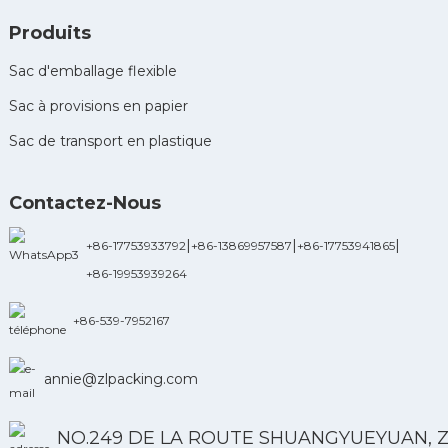
Produits
Sac d'emballage flexible
Sac à provisions en papier
Sac de transport en plastique
Contactez-Nous
|
|
|
+86-17753933792
+86-13869957587
+86-17753941865
+86-19953939264
+86-539-7952167
annie@zlpacking.com
NO.249 DE LA ROUTE SHUANGYUEYUAN, 