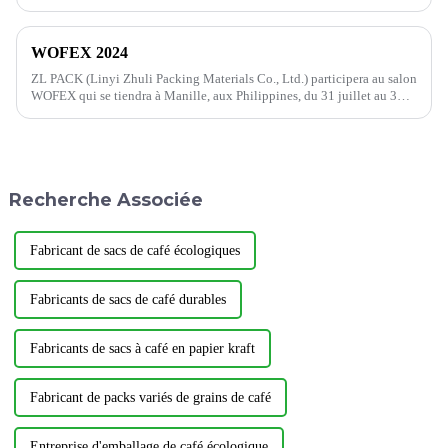
chocs, à la rigidité et à la ténacité. Il occupe une place importante dans
le marché des emballages en plastique.
WOFEX 2024
ZL PACK (Linyi Zhuli Packing Materials Co., Ltd.) participera au salon
WOFEX qui se tiendra à Manille, aux Philippines, du 31 juillet au 3
août. Il s'agit principalement d'une plateforme d'échange de produits
alimentaires et de boissons.
Recherche Associée
Fabricant de sacs de café écologiques
Fabricants de sacs de café durables
Fabricants de sacs à café en papier kraft
Fabricant de packs variés de grains de café
Entreprise d'emballage de café écologique